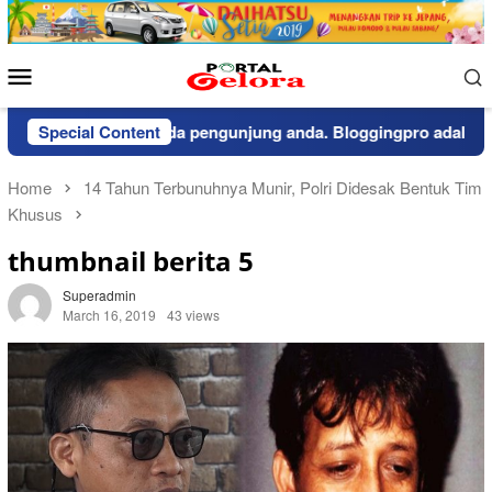
Skip
to
content
Mobile
Menu
 pemberitahuan kepada pengunjung anda. Bloggingpro adalah the
Special Content
Home
14 Tahun Terbunuhnya Munir, Polri Didesak Bentuk Tim
Khusus
thumbnail berita 5
Superadmin
March 16, 2019
43 views