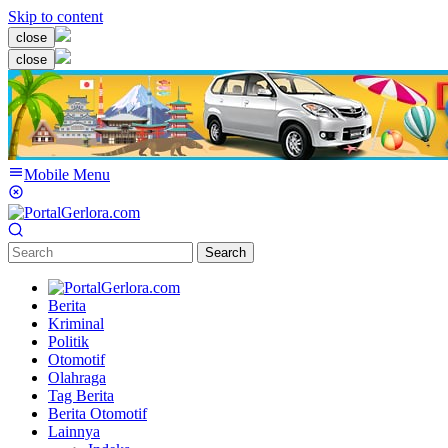
Skip to content
close
close
Mobile Menu
Search
Berita
Kriminal
Politik
Otomotif
Olahraga
Tag Berita
Berita Otomotif
Lainnya