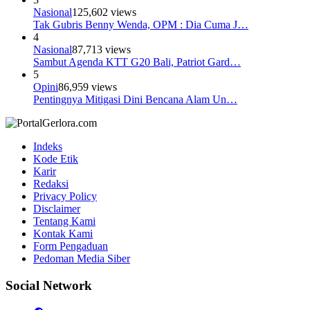
Nasional
125,602 views
Tak Gubris Benny Wenda, OPM : Dia Cuma J…
4
Nasional
87,713 views
Sambut Agenda KTT G20 Bali, Patriot Gard…
5
Opini
86,959 views
Pentingnya Mitigasi Dini Bencana Alam Un…
Indeks
Kode Etik
Karir
Redaksi
Privacy Policy
Disclaimer
Tentang Kami
Kontak Kami
Form Pengaduan
Pedoman Media Siber
Social Network