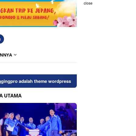
close
h
INNYA
ro adalah theme wordpress bersih dan seo friendly, untuk mela
TA UTAMA