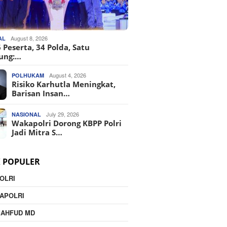
August 8, 2026
AL
 Peserta, 34 Polda, Satu
ung:…
August 4, 2026
POLHUKAM
Risiko Karhutla Meningkat,
Barisan Insan…
July 29, 2026
NASIONAL
Wakapolri Dorong KBPP Polri
Jadi Mitra S…
K POPULER
OLRI
APOLRI
MAHFUD MD