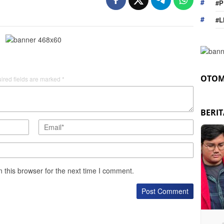
#P
#L
OTOM
ired fields are marked
*
BERI
 this browser for the next time I comment.