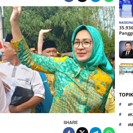
NASION
35.936
Pangg
TOPI
#P
#K
SHARE
#