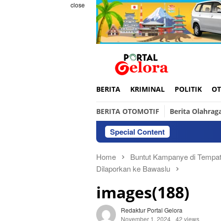
Skip
close
to
content
BERITA
KRIMINAL
POLITIK
OT
BERITA OTOMOTIF
Berita Olahrag
Special Content
Ini a
Home
Buntut Kampanye di Tempat
Dilaporkan ke Bawaslu
images(188)
Redaktur Portal Gelora
November 1, 2024
42 views