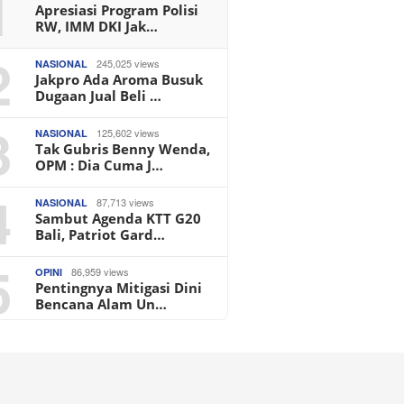
1
Apresiasi Program Polisi
RW, IMM DKI Jak…
2
245,025 views
NASIONAL
Jakpro Ada Aroma Busuk
Dugaan Jual Beli …
3
125,602 views
NASIONAL
Tak Gubris Benny Wenda,
OPM : Dia Cuma J…
4
87,713 views
NASIONAL
Sambut Agenda KTT G20
Bali, Patriot Gard…
5
86,959 views
OPINI
Pentingnya Mitigasi Dini
Bencana Alam Un…