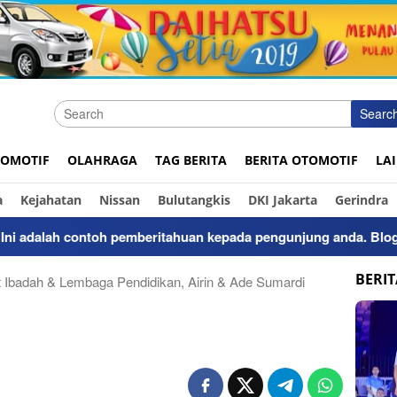
Searc
OMOTIF
OLAHRAGA
TAG BERITA
BERITA OTOMOTIF
LA
a
Kejahatan
Nissan
Bulutangkis
DKI Jakarta
Gerindra
dalah contoh pemberitahuan kepada pengunjung anda. Bloggingp
BERI
 Ibadah & Lembaga Pendidikan, Airin & Ade Sumardi