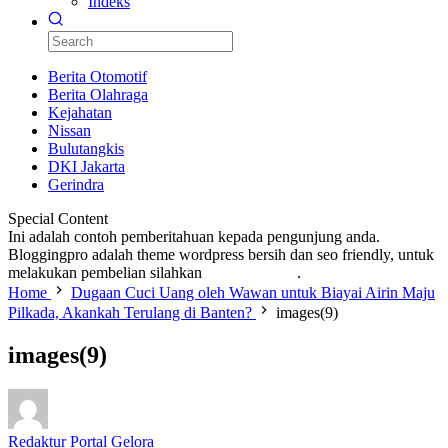
Indeks
Berita Otomotif
Berita Olahraga
Kejahatan
Nissan
Bulutangkis
DKI Jakarta
Gerindra
Special Content
Ini adalah contoh pemberitahuan kepada pengunjung anda.
Bloggingpro adalah theme wordpress bersih dan seo friendly, untuk
melakukan pembelian silahkan
KLIK DISINI
.
Home
Dugaan Cuci Uang oleh Wawan untuk Biayai Airin Maju
Pilkada, Akankah Terulang di Banten?
images(9)
images(9)
Redaktur Portal Gelora