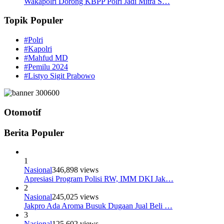
Wakapolri Dorong KBPP Polri Jadi Mitra S…
Topik Populer
#Polri
#Kapolri
#Mahfud MD
#Pemilu 2024
#Listyo Sigit Prabowo
Otomotif
Berita Populer
1
Nasional
346,898 views
Apresiasi Program Polisi RW, IMM DKI Jak…
2
Nasional
245,025 views
Jakpro Ada Aroma Busuk Dugaan Jual Beli …
3
Nasional
125,602 views