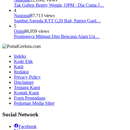
Tak Gubris Benny Wenda, OPM : Dia Cuma J…
4
Nasional
87,713 views
Sambut Agenda KTT G20 Bali, Patriot Gard…
5
Opini
86,959 views
Pentingnya Mitigasi Dini Bencana Alam Un…
Indeks
Kode Etik
Karir
Redaksi
Privacy Policy
Disclaimer
Tentang Kami
Kontak Kami
Form Pengaduan
Pedoman Media Siber
Social Network
Facebook