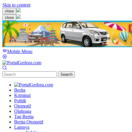
Skip to content
close
close
Mobile Menu
Search
Berita
Kriminal
Politik
Otomotif
Olahraga
Tag Berita
Berita Otomotif
Lainnya