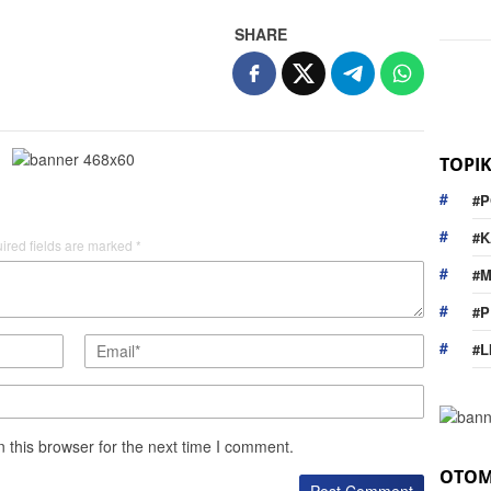
SHARE
TOPI
#P
#K
ired fields are marked
*
#
#P
#L
 this browser for the next time I comment.
OTOM