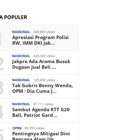
TA POPULER
1
346,897 views
NASIONAL
Apresiasi Program Polisi
RW, IMM DKI Jak…
2
245,022 views
NASIONAL
Jakpro Ada Aroma Busuk
Dugaan Jual Beli …
3
125,602 views
NASIONAL
Tak Gubris Benny Wenda,
OPM : Dia Cuma J…
4
87,711 views
NASIONAL
Sambut Agenda KTT G20
Bali, Patriot Gard…
5
86,957 views
OPINI
Pentingnya Mitigasi Dini
Bencana Alam Un…