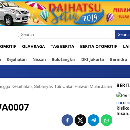
Searc
OMOTIF
OLAHRAGA
TAG BERITA
BERITA OTOMOTIF
LA
a
Kejahatan
Nissan
Bulutangkis
DKI Jakarta
Gerindra
BERI
ingga Kesehatan, Sebanyak 159 Calon Polwan Mulai Jalani
POLHU
WA0007
Risik
Insan