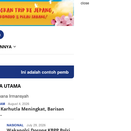
close
h
INNYA
Ini adalah contoh pemberitahuan kepada pengunjung and
TA UTAMA
August 4, 2026
KAM
o Karhutla Meningkat, Barisan
…
July 29, 2026
NASIONAL
Wakapolri Dorong KBPP Polri