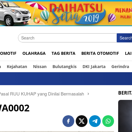
Searc
OMOTIF
OLAHRAGA
TAG BERITA
BERITA OTOMOTIF
LA
a
Kejahatan
Nissan
Bulutangkis
DKI Jakarta
Gerindra
BERI
Pasal RUU KUHAP yang Dinilai Bermasalah
WA0002