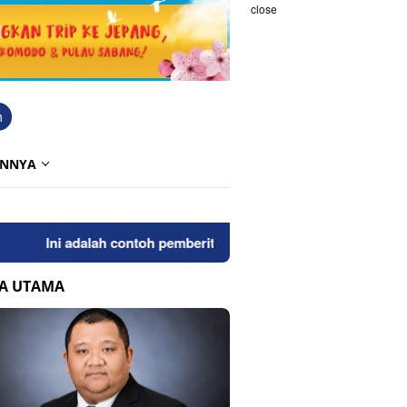
close
h
INNYA
Ini adalah contoh pemberitahuan kepada pengunjung anda. Bl
TA UTAMA