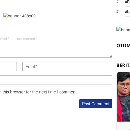
#P
#L
ired fields are marked
*
OTOM
BERI
 this browser for the next time I comment.