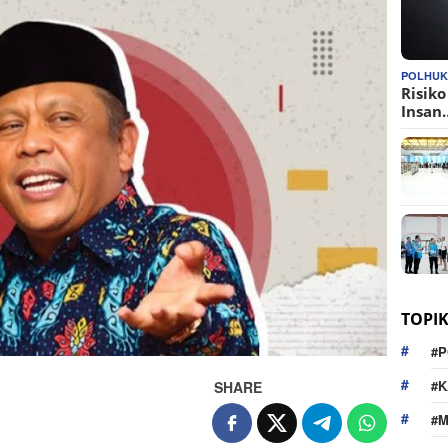
POLHU
Risik
Insan
TOPI
#P
#K
SHARE
#