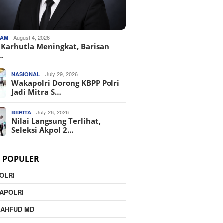
August 4, 2026
KAM
o Karhutla Meningkat, Barisan
…
July 29, 2026
NASIONAL
Wakapolri Dorong KBPP Polri
Jadi Mitra S…
July 28, 2026
BERITA
Nilai Langsung Terlihat,
Seleksi Akpol 2…
K POPULER
OLRI
APOLRI
MAHFUD MD