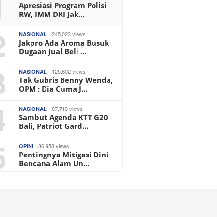
1
Apresiasi Program Polisi
RW, IMM DKI Jak…
2
245,023 views
NASIONAL
Jakpro Ada Aroma Busuk
Dugaan Jual Beli …
3
125,602 views
NASIONAL
Tak Gubris Benny Wenda,
OPM : Dia Cuma J…
4
87,713 views
NASIONAL
Sambut Agenda KTT G20
Bali, Patriot Gard…
5
86,958 views
OPINI
Pentingnya Mitigasi Dini
Bencana Alam Un…