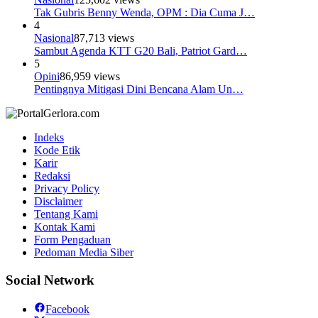
Tak Gubris Benny Wenda, OPM : Dia Cuma J…
4
Nasional
87,713 views
Sambut Agenda KTT G20 Bali, Patriot Gard…
5
Opini
86,959 views
Pentingnya Mitigasi Dini Bencana Alam Un…
Indeks
Kode Etik
Karir
Redaksi
Privacy Policy
Disclaimer
Tentang Kami
Kontak Kami
Form Pengaduan
Pedoman Media Siber
Social Network
Facebook