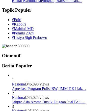
Risiko Karhutla Meningkat, Barisan Insan…
Topik Populer
#Polri
#Kapolri
#Mahfud MD
#Pemilu 2024
#Listyo Sigit Prabowo
Otomotif
Berita Populer
1
Nasional
346,898 views
Apresiasi Program Polisi RW, IMM DKI Jak…
2
Nasional
245,025 views
Jakpro Ada Aroma Busuk Dugaan Jual Beli …
3
Nasional
125,602 views