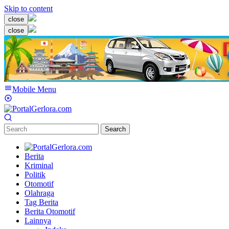
Skip to content
close
close
Mobile Menu
Search
Berita
Kriminal
Politik
Otomotif
Olahraga
Tag Berita
Berita Otomotif
Lainnya