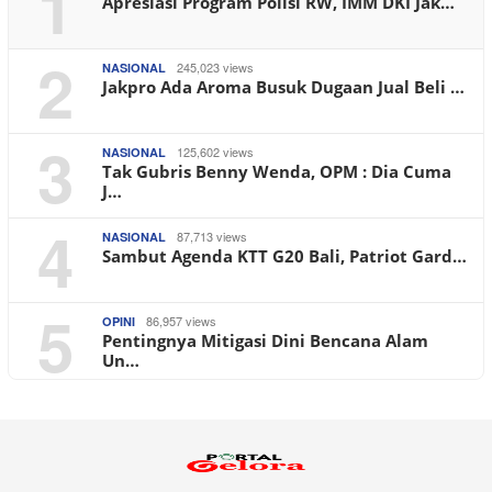
1
Apresiasi Program Polisi RW, IMM DKI Jak…
2
245,023 views
NASIONAL
Jakpro Ada Aroma Busuk Dugaan Jual Beli …
3
125,602 views
NASIONAL
Tak Gubris Benny Wenda, OPM : Dia Cuma
J…
4
87,713 views
NASIONAL
Sambut Agenda KTT G20 Bali, Patriot Gard…
5
86,957 views
OPINI
Pentingnya Mitigasi Dini Bencana Alam
Un…