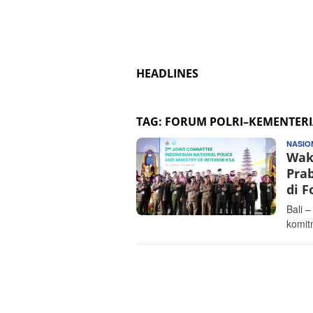
HEADLINES
TAG:
FORUM POLRI–KEMENTERI
NASIO
Waka
Pra
di F
Bali 
komit