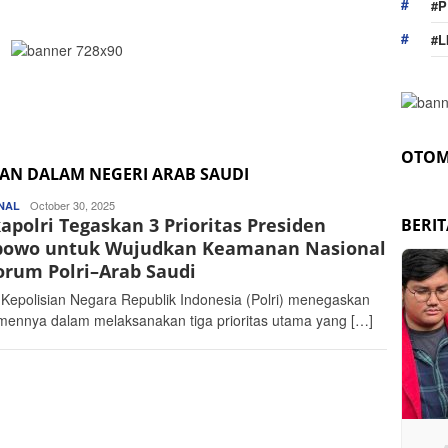
#P
#L
OTOM
AN DALAM NEGERI ARAB SAUDI
Redaktur
October 30, 2025
NAL
polri Tegaskan 3 Prioritas Presiden
Portal
BERI
Gelora
bowo untuk Wujudkan Keamanan Nasional
orum Polri–Arab Saudi
– Kepolisian Negara Republik Indonesia (Polri) menegaskan
mennya dalam melaksanakan tiga prioritas utama yang […]