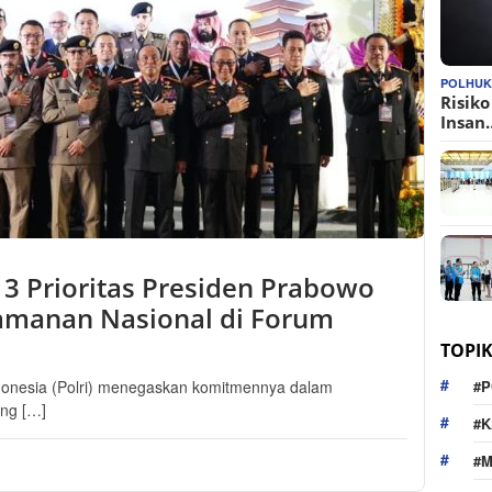
POLHU
Risik
Insan
3 Prioritas Presiden Prabowo
amanan Nasional di Forum
TOPI
ndonesia (Polri) menegaskan komitmennya dalam
#P
ang […]
#K
#