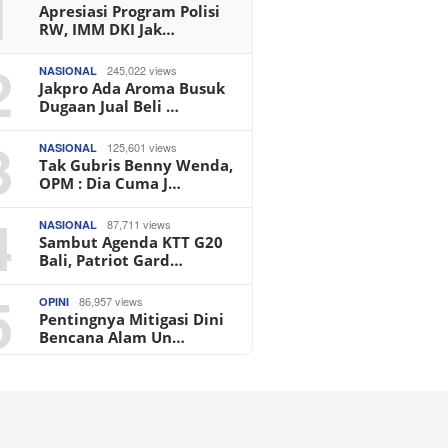
1
Apresiasi Program Polisi
RW, IMM DKI Jak…
2
245,022 views
NASIONAL
Jakpro Ada Aroma Busuk
Dugaan Jual Beli …
3
125,601 views
NASIONAL
Tak Gubris Benny Wenda,
OPM : Dia Cuma J…
4
87,711 views
NASIONAL
Sambut Agenda KTT G20
Bali, Patriot Gard…
5
86,957 views
OPINI
Pentingnya Mitigasi Dini
Bencana Alam Un…