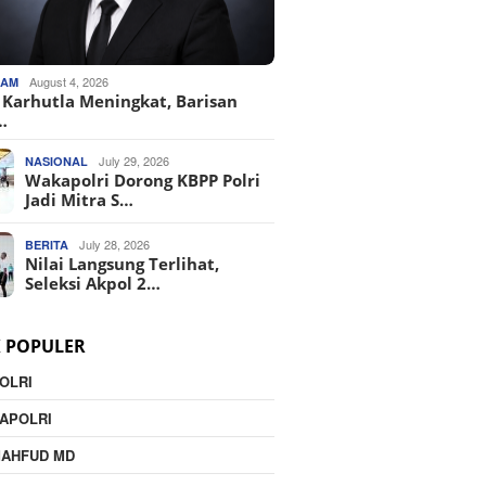
August 4, 2026
KAM
o Karhutla Meningkat, Barisan
…
July 29, 2026
NASIONAL
Wakapolri Dorong KBPP Polri
Jadi Mitra S…
July 28, 2026
BERITA
Nilai Langsung Terlihat,
Seleksi Akpol 2…
K POPULER
OLRI
APOLRI
MAHFUD MD