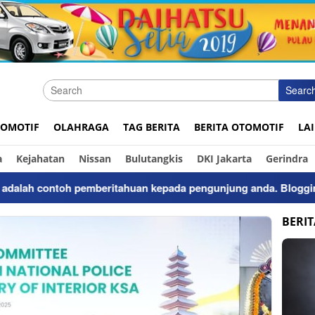
Searc
OMOTIF
OLAHRAGA
TAG BERITA
BERITA OTOMOTIF
LA
a
Kejahatan
Nissan
Bulutangkis
DKI Jakarta
Gerindra
lah contoh pemberitahuan kepada pengunjung anda. Bloggingpro 
BERI