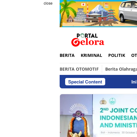
Skip
close
to
content
BERITA
KRIMINAL
POLITIK
OT
BERITA OTOMOTIF
Berita Olahrag
Special Content
Ini ada