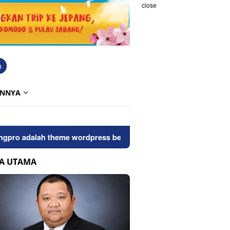
close
h
INNYA
adalah theme wordpress bersih dan seo friendly, untuk melakuk
TA UTAMA