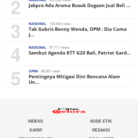
2
Jakpro Ada Aroma Busuk Dugaan Jual Beli …
3
125,600 views
NASIONAL
Tak Gubris Benny Wenda, OPM : Dia Cuma
J…
4
87,711 views
NASIONAL
Sambut Agenda KTT G20 Bali, Patriot Gard…
5
86,957 views
OPINI
Pentingnya Mitigasi Dini Bencana Alam
Un…
INDEKS
KODE ETIK
KARIR
REDAKSI