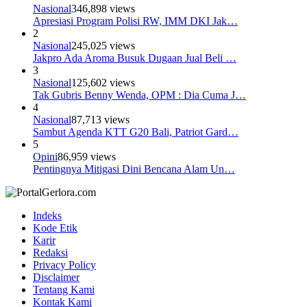
Nasional
346,898 views
Apresiasi Program Polisi RW, IMM DKI Jak…
2
Nasional
245,025 views
Jakpro Ada Aroma Busuk Dugaan Jual Beli …
3
Nasional
125,602 views
Tak Gubris Benny Wenda, OPM : Dia Cuma J…
4
Nasional
87,713 views
Sambut Agenda KTT G20 Bali, Patriot Gard…
5
Opini
86,959 views
Pentingnya Mitigasi Dini Bencana Alam Un…
Indeks
Kode Etik
Karir
Redaksi
Privacy Policy
Disclaimer
Tentang Kami
Kontak Kami