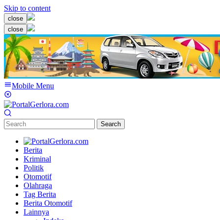
Skip to content
close
close
Mobile Menu
Search
Berita
Kriminal
Politik
Otomotif
Olahraga
Tag Berita
Berita Otomotif
Lainnya