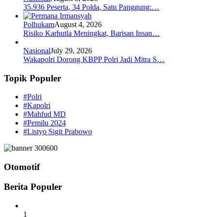
35.936 Peserta, 34 Polda, Satu Panggung:…
Polhukam
August 4, 2026
Risiko Karhutla Meningkat, Barisan Insan…
Nasional
July 29, 2026
Wakapolri Dorong KBPP Polri Jadi Mitra S…
Topik Populer
#Polri
#Kapolri
#Mahfud MD
#Pemilu 2024
#Listyo Sigit Prabowo
Otomotif
Berita Populer
1