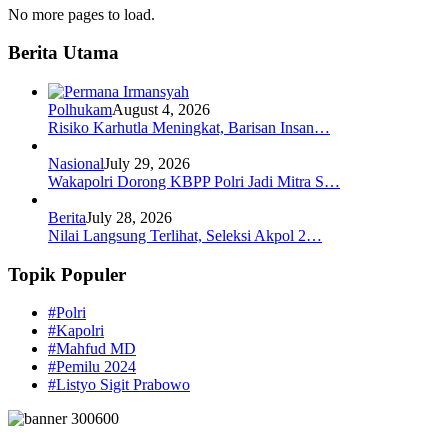
No more pages to load.
Berita Utama
Polhukam
August 4, 2026
Risiko Karhutla Meningkat, Barisan Insan…
Nasional
July 29, 2026
Wakapolri Dorong KBPP Polri Jadi Mitra S…
Berita
July 28, 2026
Nilai Langsung Terlihat, Seleksi Akpol 2…
Topik Populer
#Polri
#Kapolri
#Mahfud MD
#Pemilu 2024
#Listyo Sigit Prabowo