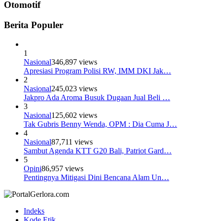
Otomotif
Berita Populer
1
Nasional
346,897 views
Apresiasi Program Polisi RW, IMM DKI Jak…
2
Nasional
245,023 views
Jakpro Ada Aroma Busuk Dugaan Jual Beli …
3
Nasional
125,602 views
Tak Gubris Benny Wenda, OPM : Dia Cuma J…
4
Nasional
87,711 views
Sambut Agenda KTT G20 Bali, Patriot Gard…
5
Opini
86,957 views
Pentingnya Mitigasi Dini Bencana Alam Un…
Indeks
Kode Etik