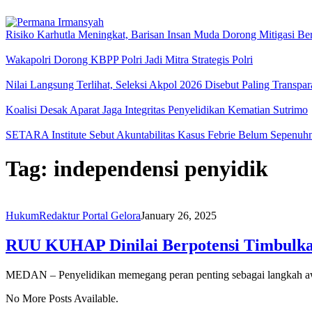
Risiko Karhutla Meningkat, Barisan Insan Muda Dorong Mitigasi Be
Wakapolri Dorong KBPP Polri Jadi Mitra Strategis Polri
Nilai Langsung Terlihat, Seleksi Akpol 2026 Disebut Paling Transpar
Koalisi Desak Aparat Jaga Integritas Penyelidikan Kematian Sutrimo
SETARA Institute Sebut Akuntabilitas Kasus Febrie Belum Sepenuhn
Tag:
independensi penyidik
Hukum
Redaktur Portal Gelora
January 26, 2025
RUU KUHAP Dinilai Berpotensi Timbulka
MEDAN – Penyelidikan memegang peran penting sebagai langkah aw
No More Posts Available.