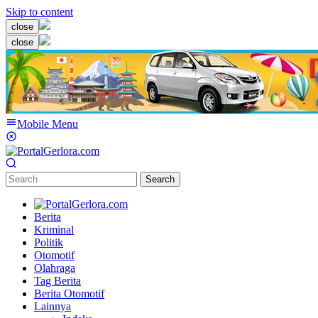
Skip to content
close
close
Mobile Menu
Search
Berita
Kriminal
Politik
Otomotif
Olahraga
Tag Berita
Berita Otomotif
Lainnya