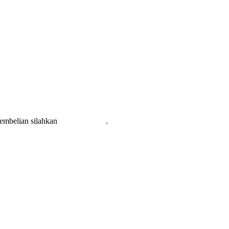
pembelian silahkan
KLIK DISINI
.