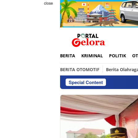
Skip
close
to
content
BERITA
KRIMINAL
POLITIK
OT
BERITA OTOMOTIF
Berita Olahrag
Special Content
Ini a