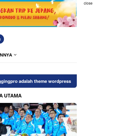
close
h
INNYA
o adalah theme wordpress bersih dan seo friendly, untuk mela
TA UTAMA