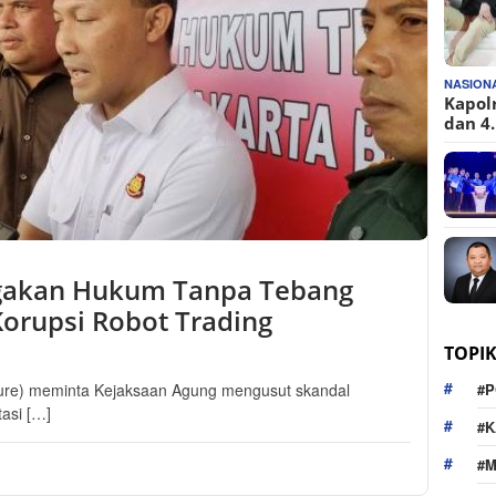
NASION
Kapol
dan 4
egakan Hukum Tanpa Tebang
Korupsi Robot Trading
TOPI
re) meminta Kejaksaan Agung mengusut skandal
#P
tasi […]
#K
#