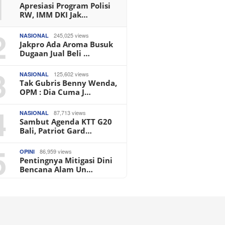
1
Apresiasi Program Polisi
RW, IMM DKI Jak…
2
245,025 views
NASIONAL
Jakpro Ada Aroma Busuk
Dugaan Jual Beli …
3
125,602 views
NASIONAL
Tak Gubris Benny Wenda,
OPM : Dia Cuma J…
4
87,713 views
NASIONAL
Sambut Agenda KTT G20
Bali, Patriot Gard…
5
86,959 views
OPINI
Pentingnya Mitigasi Dini
Bencana Alam Un…