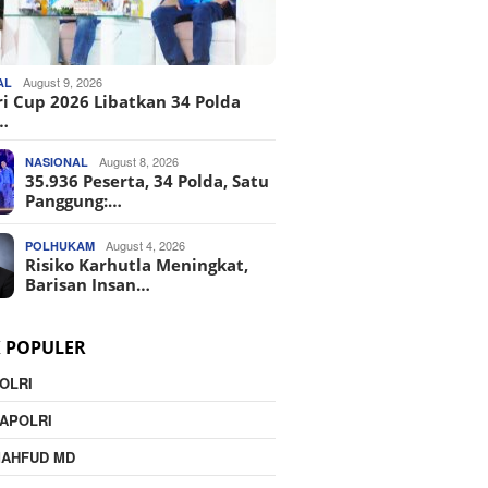
August 9, 2026
AL
ri Cup 2026 Libatkan 34 Polda
…
August 8, 2026
NASIONAL
35.936 Peserta, 34 Polda, Satu
Panggung:…
August 4, 2026
POLHUKAM
Risiko Karhutla Meningkat,
Barisan Insan…
K POPULER
OLRI
APOLRI
MAHFUD MD