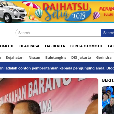
Searc
OMOTIF
OLAHRAGA
TAG BERITA
BERITA OTOMOTIF
LA
a
Kejahatan
Nissan
Bulutangkis
DKI Jakarta
Gerindra
dalah contoh pemberitahuan kepada pengunjung anda. Bloggingpr
BERI