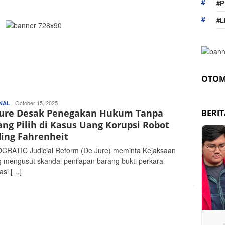
#P
#L
OTOM
Redaktur
October 15, 2025
NAL
Jure Desak Penegakan Hukum Tanpa
Portal
BERI
Gelora
ng Pilih di Kasus Uang Korupsi Robot
ding Fahrenheit
RATIC Judicial Reform (De Jure) meminta Kejaksaan
 mengusut skandal penilapan barang bukti perkara
asi […]