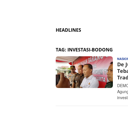
HEADLINES
TAG:
INVESTASI-BODONG
NASIO
De 
Teba
Tra
DEMOC
Agung
invest