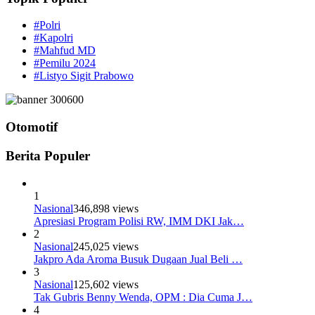
#Polri
#Kapolri
#Mahfud MD
#Pemilu 2024
#Listyo Sigit Prabowo
Otomotif
Berita Populer
1
Nasional
346,898 views
Apresiasi Program Polisi RW, IMM DKI Jak…
2
Nasional
245,025 views
Jakpro Ada Aroma Busuk Dugaan Jual Beli …
3
Nasional
125,602 views
Tak Gubris Benny Wenda, OPM : Dia Cuma J…
4