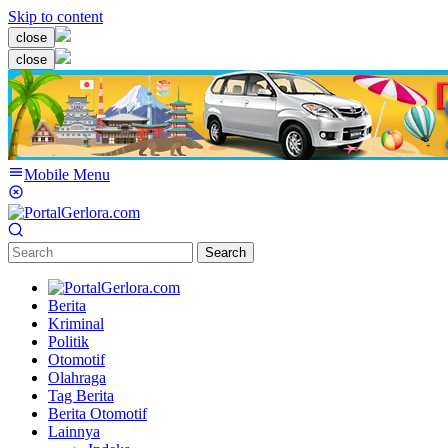
Skip to content
close
close
Mobile Menu
Search
Berita
Kriminal
Politik
Otomotif
Olahraga
Tag Berita
Berita Otomotif
Lainnya