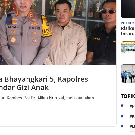
POLHU
Risik
Insan
 Bhayangkari 5, Kapolres
ndar Gizi Anak
TOPI
ur, Kombes Pol Dr. Alfian Nurrizal, melaksanakan
#P
#K
#