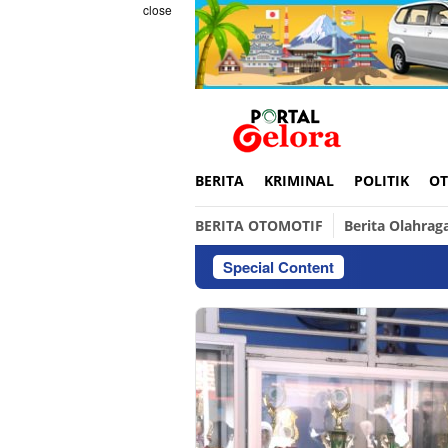
Skip
close
to
content
BERITA
KRIMINAL
POLITIK
OT
BERITA OTOMOTIF
Berita Olahrag
Special Content