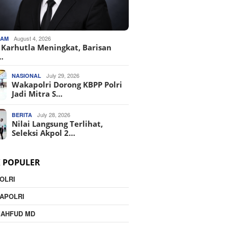
August 4, 2026
KAM
o Karhutla Meningkat, Barisan
…
July 29, 2026
NASIONAL
Wakapolri Dorong KBPP Polri
Jadi Mitra S…
July 28, 2026
BERITA
Nilai Langsung Terlihat,
Seleksi Akpol 2…
K POPULER
OLRI
APOLRI
MAHFUD MD