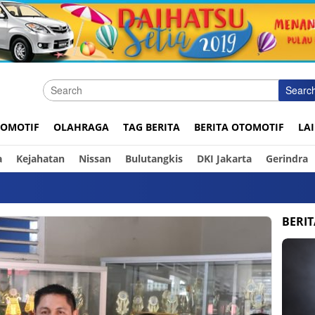
Searc
OMOTIF
OLAHRAGA
TAG BERITA
BERITA OTOMOTIF
LA
a
Kejahatan
Nissan
Bulutangkis
DKI Jakarta
Gerindra
BERI