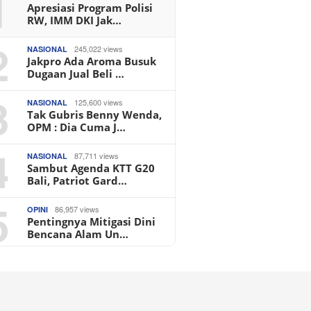
1
Apresiasi Program Polisi
RW, IMM DKI Jak…
2
245,022 views
NASIONAL
Jakpro Ada Aroma Busuk
Dugaan Jual Beli …
3
125,600 views
NASIONAL
Tak Gubris Benny Wenda,
OPM : Dia Cuma J…
4
87,711 views
NASIONAL
Sambut Agenda KTT G20
Bali, Patriot Gard…
5
86,957 views
OPINI
Pentingnya Mitigasi Dini
Bencana Alam Un…