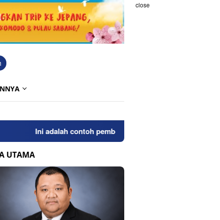
close
h
INNYA
Ini adalah contoh pemberitahuan kepada pengunjung anda.
TA UTAMA