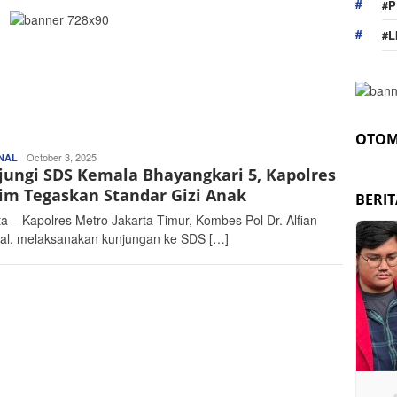
#P
#L
OTOM
Redaktur
October 3, 2025
NAL
jungi SDS Kemala Bhayangkari 5, Kapolres
Portal
Gelora
tim Tegaskan Standar Gizi Anak
BERI
ta – Kapolres Metro Jakarta Timur, Kombes Pol Dr. Alfian
zal, melaksanakan kunjungan ke SDS […]