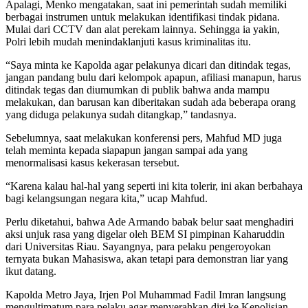
Apalagi, Menko mengatakan, saat ini pemerintah sudah memiliki
berbagai instrumen untuk melakukan identifikasi tindak pidana.
Mulai dari CCTV dan alat perekam lainnya. Sehingga ia yakin,
Polri lebih mudah menindaklanjuti kasus kriminalitas itu.
“Saya minta ke Kapolda agar pelakunya dicari dan ditindak tegas,
jangan pandang bulu dari kelompok apapun, afiliasi manapun, harus
ditindak tegas dan diumumkan di publik bahwa anda mampu
melakukan, dan barusan kan diberitakan sudah ada beberapa orang
yang diduga pelakunya sudah ditangkap,” tandasnya.
Sebelumnya, saat melakukan konferensi pers, Mahfud MD juga
telah meminta kepada siapapun jangan sampai ada yang
menormalisasi kasus kekerasan tersebut.
“Karena kalau hal-hal yang seperti ini kita tolerir, ini akan berbahaya
bagi kelangsungan negara kita,” ucap Mahfud.
Perlu diketahui, bahwa Ade Armando babak belur saat menghadiri
aksi unjuk rasa yang digelar oleh BEM SI pimpinan Kaharuddin
dari Universitas Riau. Sayangnya, para pelaku pengeroyokan
ternyata bukan Mahasiswa, akan tetapi para demonstran liar yang
ikut datang.
Kapolda Metro Jaya, Irjen Pol Muhammad Fadil Imran langsung
mengultimatum para pelaku agar menyerahkan diri ke Kepolisian,