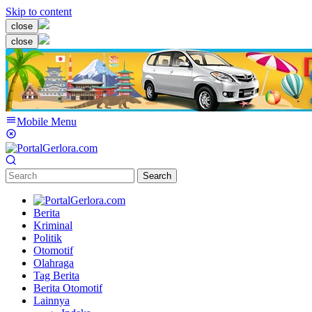
Skip to content
close
close
Mobile Menu
Search
Berita
Kriminal
Politik
Otomotif
Olahraga
Tag Berita
Berita Otomotif
Lainnya