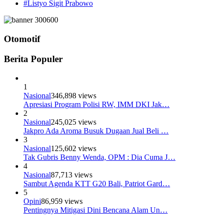
#Listyo Sigit Prabowo
Otomotif
Berita Populer
1
Nasional
346,898 views
Apresiasi Program Polisi RW, IMM DKI Jak…
2
Nasional
245,025 views
Jakpro Ada Aroma Busuk Dugaan Jual Beli …
3
Nasional
125,602 views
Tak Gubris Benny Wenda, OPM : Dia Cuma J…
4
Nasional
87,713 views
Sambut Agenda KTT G20 Bali, Patriot Gard…
5
Opini
86,959 views
Pentingnya Mitigasi Dini Bencana Alam Un…