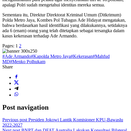
apalagi Polri sudah mengetahui identitas mereka semua.
Sementara itu, Direktur Direktorat Kriminal Umum (Ditkrimum)
Polda Metro Jaya, Kombes Pol Tubagus Ade Hidayat mengatakan,
bahwa berdasarkan hasil identifikasi yang dilakukannya, setidaknya
ada 6 (enam) orang yang telah ditetapkan sebagai tersangka dalam
kasus kekerasan terhadap Ade Armando.
Pages:
1
2
#Ade Armando
#Kapolda Metro Jaya
#Kekerasan
#Mahfud
MD
#Menko Polhukam
Share
Post navigation
Previous post
Presiden Jokowi Lantik Komisioner KPU-Bawaslu
2022-2027
Next post
BNPT dan DFAT Australia Lakukan Konsultasi Bilateral