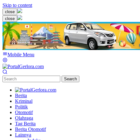
Skip to content
close
close
Mobile Menu
Search
Berita
Kriminal
Politik
Otomotif
Olahraga
Tag Berita
Berita Otomotif
Lainnya