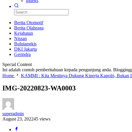
Indeks
Berita Otomotif
Berita Olahraga
Kejahatan
Nissan
Bulutangkis
DKI Jakarta
Gerindra
Special Content
Ini adalah contoh pemberitahuan kepada pengunjung anda. Bloggingp
Home
KAMMI : Kita Mestinya Dukung Kinerja Kapolri, Bukan L
IMG-20220823-WA0003
superadmin
August 23, 2022
45 views