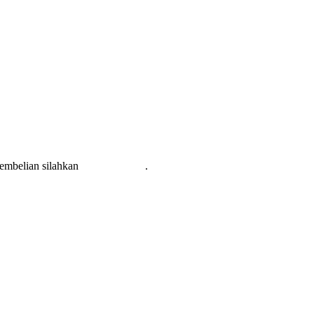
pembelian silahkan
KLIK DISINI
.