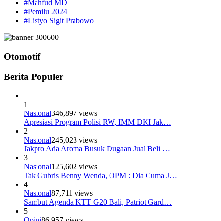
#Mahfud MD
#Pemilu 2024
#Listyo Sigit Prabowo
Otomotif
Berita Populer
1
Nasional
346,897 views
Apresiasi Program Polisi RW, IMM DKI Jak…
2
Nasional
245,023 views
Jakpro Ada Aroma Busuk Dugaan Jual Beli …
3
Nasional
125,602 views
Tak Gubris Benny Wenda, OPM : Dia Cuma J…
4
Nasional
87,711 views
Sambut Agenda KTT G20 Bali, Patriot Gard…
5
Opini
86,957 views