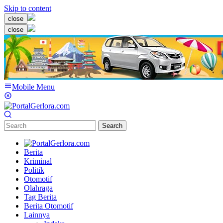
Skip to content
close
close
Mobile Menu
Search
Berita
Kriminal
Politik
Otomotif
Olahraga
Tag Berita
Berita Otomotif
Lainnya