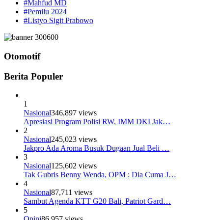
#Mahfud MD
#Pemilu 2024
#Listyo Sigit Prabowo
Otomotif
Berita Populer
1
Nasional
346,897 views
Apresiasi Program Polisi RW, IMM DKI Jak…
2
Nasional
245,023 views
Jakpro Ada Aroma Busuk Dugaan Jual Beli …
3
Nasional
125,602 views
Tak Gubris Benny Wenda, OPM : Dia Cuma J…
4
Nasional
87,711 views
Sambut Agenda KTT G20 Bali, Patriot Gard…
5
Opini
86,957 views