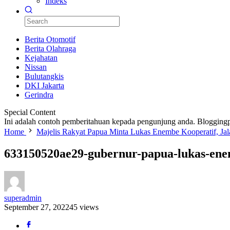
Indeks
Berita Otomotif
Berita Olahraga
Kejahatan
Nissan
Bulutangkis
DKI Jakarta
Gerindra
Special Content
Ini adalah contoh pemberitahuan kepada pengunjung anda. Bloggingp
Home
Majelis Rakyat Papua Minta Lukas Enembe Kooperatif, Ja
633150520ae29-gubernur-papua-lukas-en
superadmin
September 27, 2022
45 views