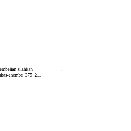
pembelian silahkan
KLIK DISINI
.
lukas-enembe_375_211