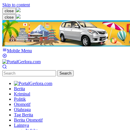
Skip to content
close
close
Mobile Menu
Search
Berita
Kriminal
Politik
Otomotif
Olahraga
Tag Berita
Berita Otomotif
Lainnya