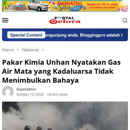
Skip
to
content
Mobile
Menu
eritahuan kepada pengunjung anda. Bloggingpro adalah theme wo
Special Content
Home
Nasional
Pakar Kimia Unhan Nyatakan Gas
Air Mata yang Kadaluarsa Tidak
Menimbulkan Bahaya
Superadmin
October 12, 2022
18,343 views