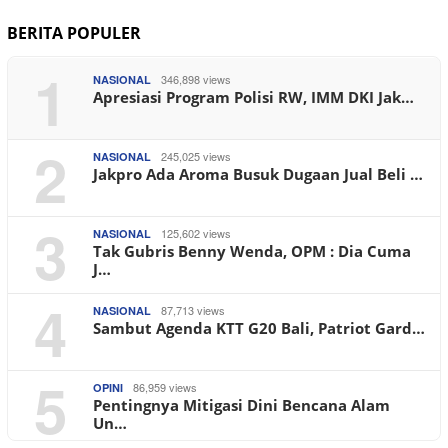
BERITA POPULER
1
346,898 views
NASIONAL
Apresiasi Program Polisi RW, IMM DKI Jak…
2
245,025 views
NASIONAL
Jakpro Ada Aroma Busuk Dugaan Jual Beli …
3
125,602 views
NASIONAL
Tak Gubris Benny Wenda, OPM : Dia Cuma
J…
4
87,713 views
NASIONAL
Sambut Agenda KTT G20 Bali, Patriot Gard…
5
86,959 views
OPINI
Pentingnya Mitigasi Dini Bencana Alam
Un…