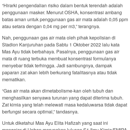
“Hirarki pengendalian risiko dalam bentuk terendah adalah
penggunaan masker. Menurut OSHA, konsentrasi ambang
batas aman untuk penggunaan gas air mata adalah 0,05 ppm
atau setara dengan 0,04 mg per m3,” terangnya.
Nah, penggunaan gas air mata oleh pihak kepolisian di
Stadion Kanjuruhan pada Sabtu 1 Oktober 2022 lalu kata
Mas Ayu tidak berbahaya. Pasalnya, penggunaan gas air
mata di ruang terbuka membuat konsentrasi formulanya
menyebar tidak terhingga. Jadi sambungnya, dampak
paparan zat akan lebih berkurang fatalitasnya atau tidak
mematikan.
“Gas air mata akan dimetabolisme-kan oleh tubuh dan
menghasilkan senyawa turunan yang dapat diterima tubuh.
Zat kimia yang telah melewati masa kedaluwarsa tidak dapat
berfungsi secara optimal,” tandasnya.
Untuk diketahui Mas Ayu Elita Hafizah yang saat ini
mengajar di Unhan merupakan lulusan S1 Ilmu Kimia/FMIPA