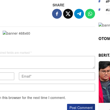
#P
SHARE
#L
OTOM
ired fields are marked
*
BERI
 this browser for the next time I comment.