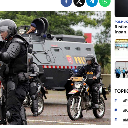
POLHU
Risik
Insan
TOPI
#P
#K
#