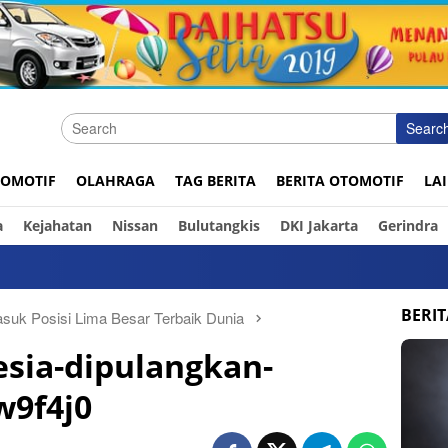
Searc
OMOTIF
OLAHRAGA
TAG BERITA
BERITA OTOMOTIF
LA
a
Kejahatan
Nissan
Bulutangkis
DKI Jakarta
Gerindra
Ini 
BERI
asuk Posisi Lima Besar Terbaik Dunia
nesia-dipulangkan-
w9f4j0