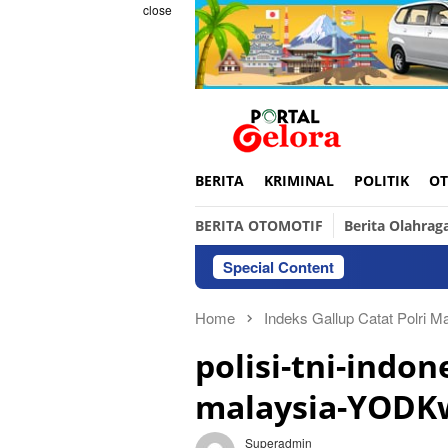
Skip
close
to
content
BERITA
KRIMINAL
POLITIK
OT
BERITA OTOMOTIF
Berita Olahrag
Special Content
Home
Indeks Gallup Catat Polri M
polisi-tni-indo
malaysia-YODK
Superadmin