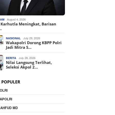
August 4, 2026
KAM
o Karhutla Meningkat, Barisan
…
July 29, 2026
NASIONAL
Wakapolri Dorong KBPP Polri
Jadi Mitra S…
July 28, 2026
BERITA
Nilai Langsung Terlihat,
Seleksi Akpol 2…
K POPULER
OLRI
APOLRI
MAHFUD MD