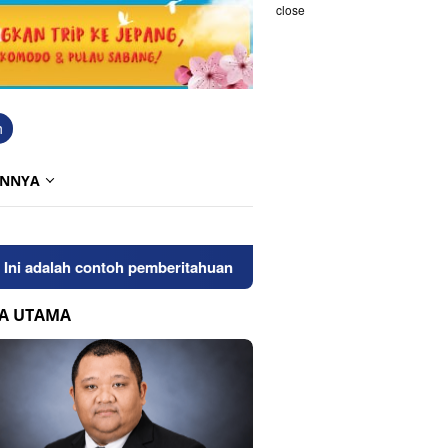
close
h
INNYA
adalah contoh pemberitahuan kepada pengunjung anda. Blogging
TA UTAMA