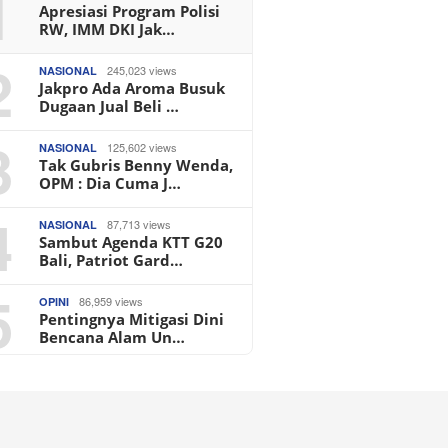
1
Apresiasi Program Polisi
RW, IMM DKI Jak…
2
245,023 views
NASIONAL
Jakpro Ada Aroma Busuk
Dugaan Jual Beli …
3
125,602 views
NASIONAL
Tak Gubris Benny Wenda,
OPM : Dia Cuma J…
4
87,713 views
NASIONAL
Sambut Agenda KTT G20
Bali, Patriot Gard…
5
86,959 views
OPINI
Pentingnya Mitigasi Dini
Bencana Alam Un…