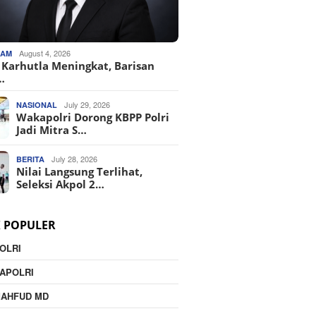
August 4, 2026
KAM
o Karhutla Meningkat, Barisan
…
July 29, 2026
NASIONAL
Wakapolri Dorong KBPP Polri
Jadi Mitra S…
July 28, 2026
BERITA
Nilai Langsung Terlihat,
Seleksi Akpol 2…
K POPULER
OLRI
APOLRI
MAHFUD MD