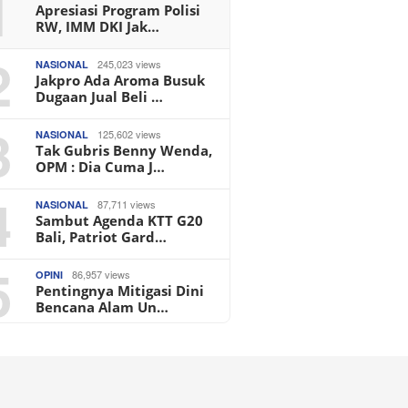
1
Apresiasi Program Polisi
RW, IMM DKI Jak…
2
245,023 views
NASIONAL
Jakpro Ada Aroma Busuk
Dugaan Jual Beli …
3
125,602 views
NASIONAL
Tak Gubris Benny Wenda,
OPM : Dia Cuma J…
4
87,711 views
NASIONAL
Sambut Agenda KTT G20
Bali, Patriot Gard…
5
86,957 views
OPINI
Pentingnya Mitigasi Dini
Bencana Alam Un…