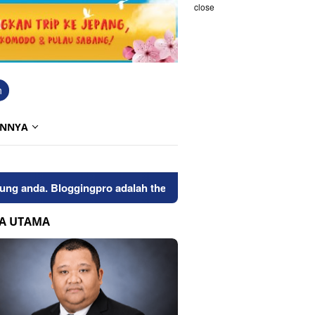
close
h
INNYA
nda. Bloggingpro adalah theme wordpress bersih dan seo friend
TA UTAMA