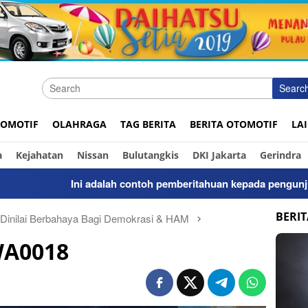
Searc
OMOTIF
OLAHRAGA
TAG BERITA
BERITA OTOMOTIF
LA
a
Kejahatan
Nissan
Bulutangkis
DKI Jakarta
Gerindra
Ini adalah contoh pemberitahuan kepada pengunjung a
BERI
 Dinilai Berbahaya Bagi Demokrasi & HAM
WA0018