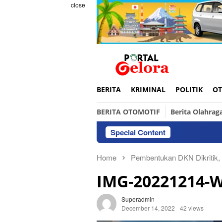
Skip
close
to
content
BERITA
KRIMINAL
POLITIK
OT
BERITA OTOMOTIF
Berita Olahrag
Special Content
Home
Pembentukan DKN Dikritik,
IMG-20221214-
Superadmin
December 14, 2022
42 views