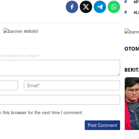
#P
#L
OTOM
ired fields are marked
*
BERI
 this browser for the next time I comment.