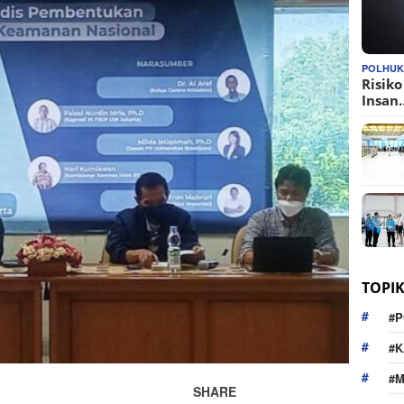
POLHU
Risik
Insan
TOPI
#P
#K
#
SHARE