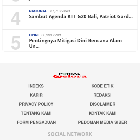
4
87,713 views
NASIONAL
Sambut Agenda KTT G20 Bali, Patriot Gard…
5
86,959 views
OPINI
Pentingnya Mitigasi Dini Bencana Alam
Un…
INDEKS
KODE ETIK
KARIR
REDAKSI
PRIVACY POLICY
DISCLAIMER
TENTANG KAMI
KONTAK KAMI
FORM PENGADUAN
PEDOMAN MEDIA SIBER
SOCIAL NETWORK