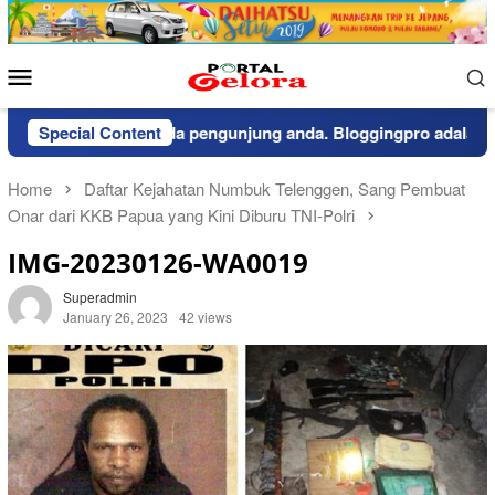
Skip
to
content
Mobile
Menu
pemberitahuan kepada pengunjung anda. Bloggingpro adalah the
Special Content
Home
Daftar Kejahatan Numbuk Telenggen, Sang Pembuat
Onar dari KKB Papua yang Kini Diburu TNI-Polri
IMG-20230126-WA0019
Superadmin
January 26, 2023
42 views