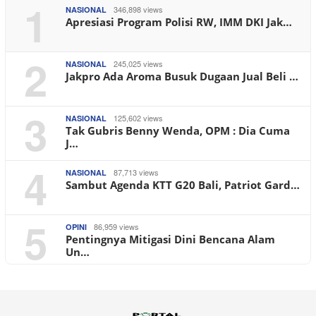
1
346,898 views
NASIONAL
Apresiasi Program Polisi RW, IMM DKI Jak…
2
245,025 views
NASIONAL
Jakpro Ada Aroma Busuk Dugaan Jual Beli …
3
125,602 views
NASIONAL
Tak Gubris Benny Wenda, OPM : Dia Cuma
J…
4
87,713 views
NASIONAL
Sambut Agenda KTT G20 Bali, Patriot Gard…
5
86,959 views
OPINI
Pentingnya Mitigasi Dini Bencana Alam
Un…