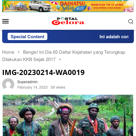
Skip
to
content
Mobile
Menu
Special Content
Ini adalah contoh 
Home
Bengis! Ini Dia 65 Daftar Kejahatan yang Terungkap
Dilakukan KKB Sejak 2017
IMG-20230214-WA0019
Superadmin
February 14, 2023
39 views