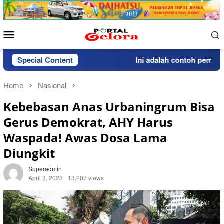
Skip
to
content
Mobile
Menu
Special Content
Ini adalah contoh pemberitah
Home
Nasional
Kebebasan Anas Urbaningrum Bisa
Gerus Demokrat, AHY Harus
Waspada! Awas Dosa Lama
Diungkit
Superadmin
April 3, 2023
13,207 views