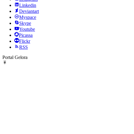
Linkedin
Deviantart
Myspace
Skype
Youtube
Picassa
Flickr
RSS
Portal Gelora