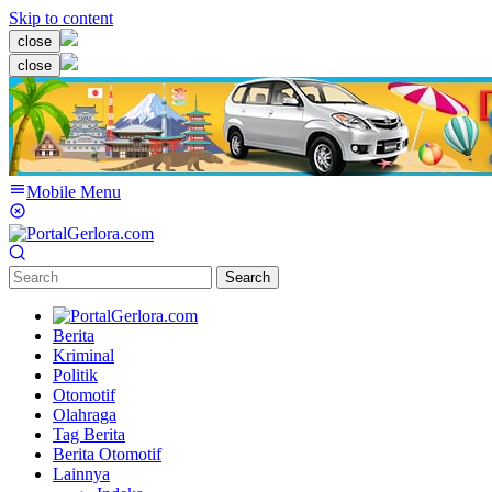
Skip to content
close
close
Mobile Menu
Search
Berita
Kriminal
Politik
Otomotif
Olahraga
Tag Berita
Berita Otomotif
Lainnya