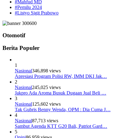
#Mahfud MD
#Pemilu 2024
#Listyo Sigit Prabowo
Otomotif
Berita Populer
1
Nasional
346,898 views
Apresiasi Program Polisi RW, IMM DKI Jak…
2
Nasional
245,025 views
Jakpro Ada Aroma Busuk Dugaan Jual Beli …
3
Nasional
125,602 views
Tak Gubris Benny Wenda, OPM : Dia Cuma J…
4
Nasional
87,713 views
Sambut Agenda KTT G20 Bali, Patriot Gard…
5
Opini
86,959 views