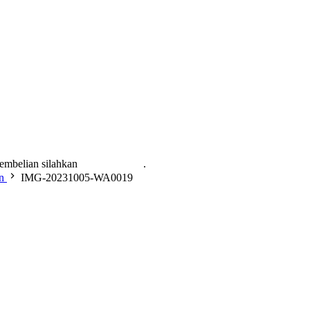
pembelian silahkan
KLIK DISINI
.
n
IMG-20231005-WA0019