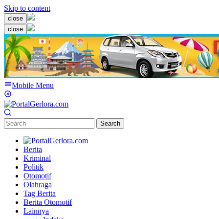
Skip to content
close
close
Mobile Menu
Search
Berita
Kriminal
Politik
Otomotif
Olahraga
Tag Berita
Berita Otomotif
Lainnya