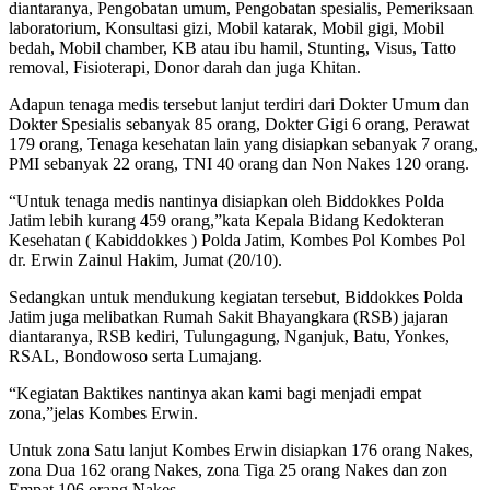
diantaranya, Pengobatan umum, Pengobatan spesialis, Pemeriksaan
laboratorium, Konsultasi gizi, Mobil katarak, Mobil gigi, Mobil
bedah, Mobil chamber, KB atau ibu hamil, Stunting, Visus, Tatto
removal, Fisioterapi, Donor darah dan juga Khitan.
Adapun tenaga medis tersebut lanjut terdiri dari Dokter Umum dan
Dokter Spesialis sebanyak 85 orang, Dokter Gigi 6 orang, Perawat
179 orang, Tenaga kesehatan lain yang disiapkan sebanyak 7 orang,
PMI sebanyak 22 orang, TNI 40 orang dan Non Nakes 120 orang.
“Untuk tenaga medis nantinya disiapkan oleh Biddokkes Polda
Jatim lebih kurang 459 orang,”kata Kepala Bidang Kedokteran
Kesehatan ( Kabiddokkes ) Polda Jatim, Kombes Pol Kombes Pol
dr. Erwin Zainul Hakim, Jumat (20/10).
Sedangkan untuk mendukung kegiatan tersebut, Biddokkes Polda
Jatim juga melibatkan Rumah Sakit Bhayangkara (RSB) jajaran
diantaranya, RSB kediri, Tulungagung, Nganjuk, Batu, Yonkes,
RSAL, Bondowoso serta Lumajang.
“Kegiatan Baktikes nantinya akan kami bagi menjadi empat
zona,”jelas Kombes Erwin.
Untuk zona Satu lanjut Kombes Erwin disiapkan 176 orang Nakes,
zona Dua 162 orang Nakes, zona Tiga 25 orang Nakes dan zon
Empat 106 orang Nakes.