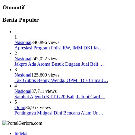
Otomotif
Berita Populer
1
Nasional
346,896 views
Apresiasi Program Polisi RW, IMM DKI Jak…
2
Nasional
245,022 views
Jakpro Ada Aroma Busuk Dugaan Jual Beli …
3
Nasional
125,600 views
Tak Gubris Benny Wenda, OPM : Dia Cuma J…
4
Nasional
87,711 views
Sambut Agenda KTT G20 Bali, Patriot Gard…
5
Opini
86,957 views
Pentingnya Mitigasi Dini Bencana Alam Un…
Indeks