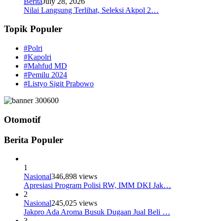
Berita
July 28, 2026
Nilai Langsung Terlihat, Seleksi Akpol 2…
Topik Populer
#Polri
#Kapolri
#Mahfud MD
#Pemilu 2024
#Listyo Sigit Prabowo
Otomotif
Berita Populer
1
Nasional
346,898 views
Apresiasi Program Polisi RW, IMM DKI Jak…
2
Nasional
245,025 views
Jakpro Ada Aroma Busuk Dugaan Jual Beli …
3