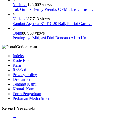
Nasional
125,602 views
Tak Gubris Benny Wenda, OPM : Dia Cuma J…
4
Nasional
87,713 views
Sambut Agenda KTT G20 Bali, Patriot Gard…
5
Opini
86,959 views
Pentingnya Mitigasi Dini Bencana Alam Un…
Indeks
Kode Etik
Karir
Redaksi
Privacy Policy
Disclaimer
Tentang Kami
Kontak Kami
Form Pengaduan
Pedoman Media Siber
Social Network