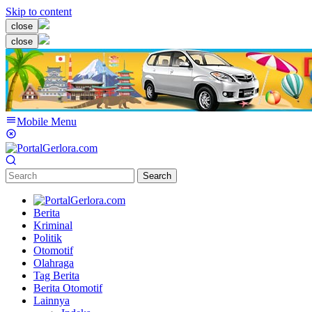
Skip to content
close
close
Mobile Menu
Search
Berita
Kriminal
Politik
Otomotif
Olahraga
Tag Berita
Berita Otomotif
Lainnya