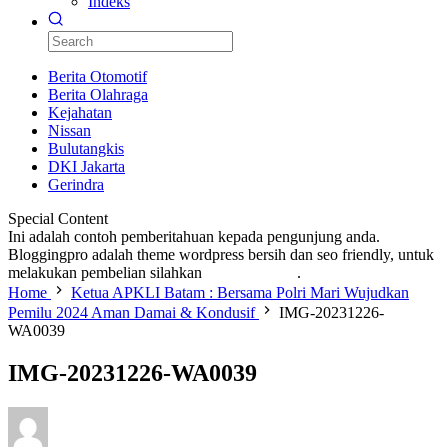
Indeks
Berita Otomotif
Berita Olahraga
Kejahatan
Nissan
Bulutangkis
DKI Jakarta
Gerindra
Special Content
Ini adalah contoh pemberitahuan kepada pengunjung anda.
Bloggingpro adalah theme wordpress bersih dan seo friendly, untuk
melakukan pembelian silahkan
KLIK DISINI
.
Home
Ketua APKLI Batam : Bersama Polri Mari Wujudkan
Pemilu 2024 Aman Damai & Kondusif
IMG-20231226-
WA0039
IMG-20231226-WA0039