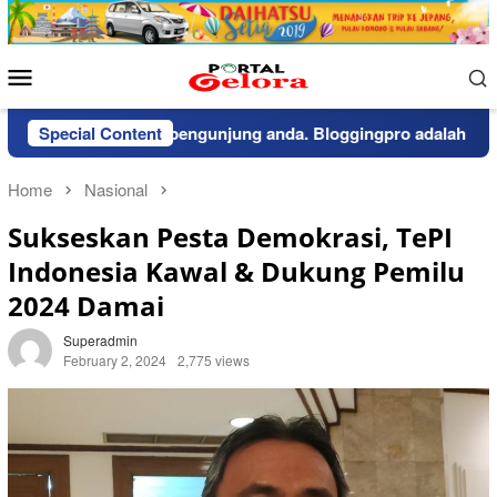
Skip
to
content
Mobile
Menu
eritahuan kepada pengunjung anda. Bloggingpro adalah theme wo
Special Content
Home
Nasional
Sukseskan Pesta Demokrasi, TePI
Indonesia Kawal & Dukung Pemilu
2024 Damai
Superadmin
February 2, 2024
2,775 views