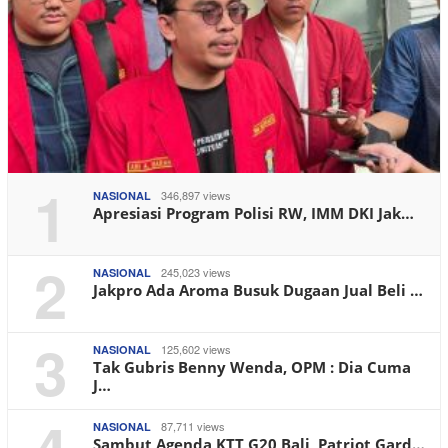
1
346,897 views
NASIONAL
Apresiasi Program Polisi RW, IMM DKI Jak…
2
245,023 views
NASIONAL
Jakpro Ada Aroma Busuk Dugaan Jual Beli …
3
125,602 views
NASIONAL
Tak Gubris Benny Wenda, OPM : Dia Cuma
J…
4
87,711 views
NASIONAL
Sambut Agenda KTT G20 Bali, Patriot Gard…