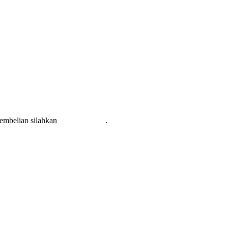
pembelian silahkan
KLIK DISINI
.