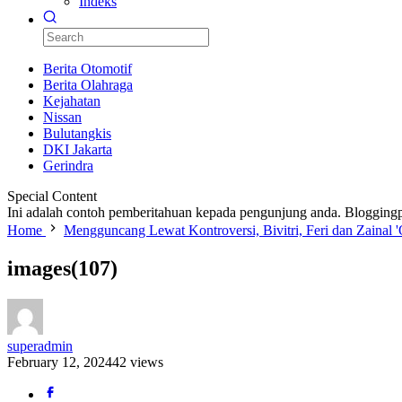
Indeks
Berita Otomotif
Berita Olahraga
Kejahatan
Nissan
Bulutangkis
DKI Jakarta
Gerindra
Special Content
Ini adalah contoh pemberitahuan kepada pengunjung anda. Bloggingp
Home
Mengguncang Lewat Kontroversi, Bivitri, Feri dan Zainal 
images(107)
superadmin
February 12, 2024
42 views