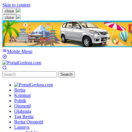
Skip to content
close
close
Mobile Menu
Search
Berita
Kriminal
Politik
Otomotif
Olahraga
Tag Berita
Berita Otomotif
Lainnya