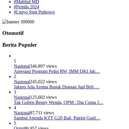
#Mahfud MD
#Pemilu 2024
#Listyo Sigit Prabowo
Otomotif
Berita Populer
1
Nasional
346,897 views
Apresiasi Program Polisi RW, IMM DKI Jak…
2
Nasional
245,022 views
Jakpro Ada Aroma Busuk Dugaan Jual Beli …
3
Nasional
125,602 views
Tak Gubris Benny Wenda, OPM : Dia Cuma J…
4
Nasional
87,711 views
Sambut Agenda KTT G20 Bali, Patriot Gard…
5
Opini
86,957 views