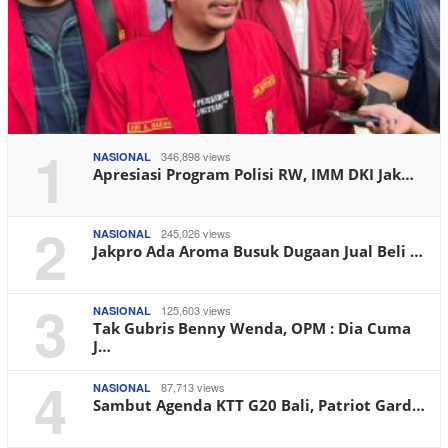
1
346,898 views
NASIONAL
Apresiasi Program Polisi RW, IMM DKI Jak…
2
245,026 views
NASIONAL
Jakpro Ada Aroma Busuk Dugaan Jual Beli …
3
125,603 views
NASIONAL
Tak Gubris Benny Wenda, OPM : Dia Cuma
J…
4
87,713 views
NASIONAL
Sambut Agenda KTT G20 Bali, Patriot Gard…