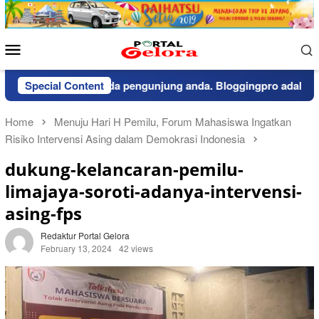
Skip
to
content
Mobile
Menu
pemberitahuan kepada pengunjung anda. Bloggingpro adalah the
Special Content
Home
Menuju Hari H Pemilu, Forum Mahasiswa Ingatkan
Risiko Intervensi Asing dalam Demokrasi Indonesia
dukung-kelancaran-pemilu-
limajaya-soroti-adanya-intervensi-
asing-fps
Redaktur Portal Gelora
February 13, 2024
42 views