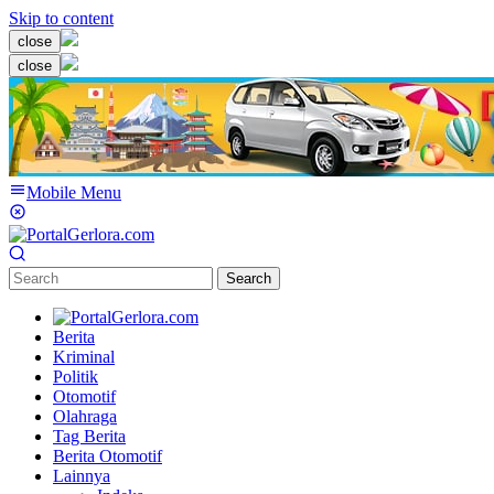
Skip to content
close
close
Mobile Menu
Search
Berita
Kriminal
Politik
Otomotif
Olahraga
Tag Berita
Berita Otomotif
Lainnya