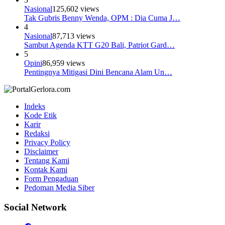
Nasional
125,602 views
Tak Gubris Benny Wenda, OPM : Dia Cuma J…
4
Nasional
87,713 views
Sambut Agenda KTT G20 Bali, Patriot Gard…
5
Opini
86,959 views
Pentingnya Mitigasi Dini Bencana Alam Un…
Indeks
Kode Etik
Karir
Redaksi
Privacy Policy
Disclaimer
Tentang Kami
Kontak Kami
Form Pengaduan
Pedoman Media Siber
Social Network