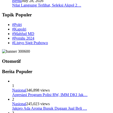
Berita
July 28, 2026
Nilai Langsung Terlihat, Seleksi Akpol 2…
Topik Populer
#Polri
#Kapolri
#Mahfud MD
#Pemilu 2024
#Listyo Sigit Prabowo
Otomotif
Berita Populer
1
Nasional
346,898 views
Apresiasi Program Polisi RW, IMM DKI Jak…
2
Nasional
245,023 views
Jakpro Ada Aroma Busuk Dugaan Jual Beli …
3