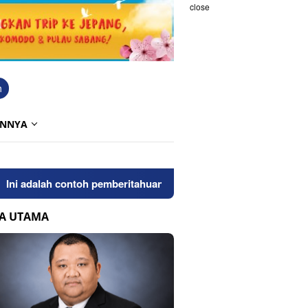
close
h
INNYA
alah contoh pemberitahuan kepada pengunjung anda. Bloggingpro
TA UTAMA