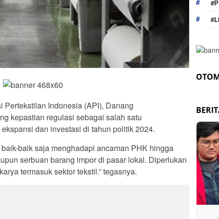
#P
#L
OTOM
si Pertekstilan Indonesia (API), Danang
BERI
g kepastian regulasi sebagai salah satu
spansi dan investasi di tahun politik 2024.
idak baik-baik saja menghadapi ancaman PHK hingga
upun serbuan barang impor di pasar lokal. Diperlukan
rya termasuk sektor tekstil.” tegasnya.