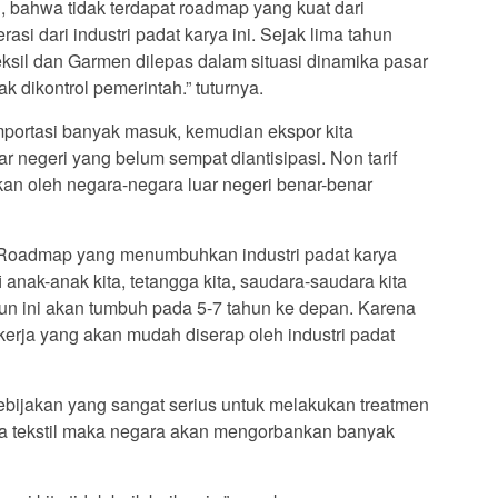
l, bahwa tidak terdapat roadmap yang kuat dari
si dari industri padat karya ini. Sejak lima tahun
Teksil dan Garmen dilepas dalam situasi dinamika pasar
k dikontrol pemerintah.” tuturnya.
ortasi banyak masuk, kemudian ekspor kita
ar negeri yang belum sempat diantisipasi. Non tarif
kukan oleh negara-negara luar negeri benar-benar
 Roadmap yang menumbuhkan industri padat karya
nak-anak kita, tetangga kita, saudara-saudara kita
un ini akan tumbuh pada 5-7 tahun ke depan. Karena
kerja yang akan mudah diserap oleh industri padat
 kebijakan yang sangat serius untuk melakukan treatmen
ya tekstil maka negara akan mengorbankan banyak