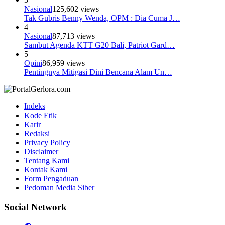
Nasional
125,602 views
Tak Gubris Benny Wenda, OPM : Dia Cuma J…
4
Nasional
87,713 views
Sambut Agenda KTT G20 Bali, Patriot Gard…
5
Opini
86,959 views
Pentingnya Mitigasi Dini Bencana Alam Un…
Indeks
Kode Etik
Karir
Redaksi
Privacy Policy
Disclaimer
Tentang Kami
Kontak Kami
Form Pengaduan
Pedoman Media Siber
Social Network