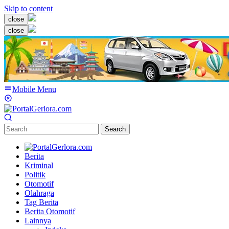
Skip to content
close
close
Mobile Menu
Search
Berita
Kriminal
Politik
Otomotif
Olahraga
Tag Berita
Berita Otomotif
Lainnya