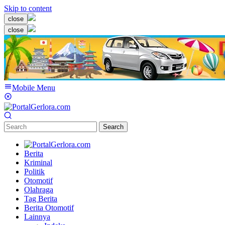
Skip to content
close
close
Mobile Menu
Search
Berita
Kriminal
Politik
Otomotif
Olahraga
Tag Berita
Berita Otomotif
Lainnya