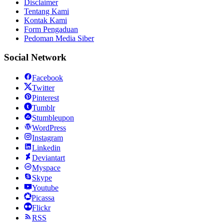
Disclaimer
Tentang Kami
Kontak Kami
Form Pengaduan
Pedoman Media Siber
Social Network
Facebook
Twitter
Pinterest
Tumblr
Stumbleupon
WordPress
Instagram
Linkedin
Deviantart
Myspace
Skype
Youtube
Picassa
Flickr
RSS