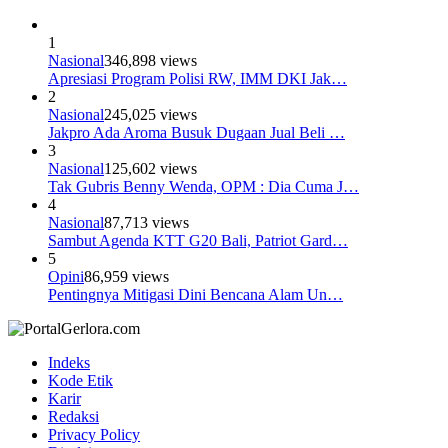
1
Nasional
346,898 views
Apresiasi Program Polisi RW, IMM DKI Jak…
2
Nasional
245,025 views
Jakpro Ada Aroma Busuk Dugaan Jual Beli …
3
Nasional
125,602 views
Tak Gubris Benny Wenda, OPM : Dia Cuma J…
4
Nasional
87,713 views
Sambut Agenda KTT G20 Bali, Patriot Gard…
5
Opini
86,959 views
Pentingnya Mitigasi Dini Bencana Alam Un…
Indeks
Kode Etik
Karir
Redaksi
Privacy Policy