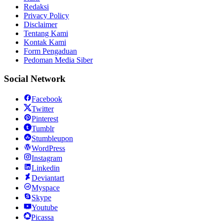
Redaksi
Privacy Policy
Disclaimer
Tentang Kami
Kontak Kami
Form Pengaduan
Pedoman Media Siber
Social Network
Facebook
Twitter
Pinterest
Tumblr
Stumbleupon
WordPress
Instagram
Linkedin
Deviantart
Myspace
Skype
Youtube
Picassa