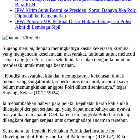
Bara PLN
IPW Kirim Surat Resmi ke Presiden, Soroti Bahaya Jika Polri
Dipindah ke Kementerian
IPW: Putusan MK Perkuat Dasar Hukum Penugasan Polisi
Aktif di Lembaga Sipil
Sugeng menilai, dengan meningkatnya kasus kekerasan kriminal
yang mengancam keselamatan masyarakat, tuntutan untuk melucuti
senjata anggota Polri sama sekali tidak sejalan dengan kebutuhan
mendesak untuk menjaga keamanan.
“Kondisi masyarakat kita dan meningkatnya kekerasan tindak
pidana yang sangat brutal, seperti curas dan curat, menurut saya
belum memungkinkan anggota Polri dilucuti senjatanya,” tegas
Sugeng, Selasa (10/12/2024).
Ia menambahkan bahwa para pelaku kejahatan kerap kali sudah
dilengkapi dengan senjata api yang dapat membahayakan nyawa
masyarakat dan aparat. Oleh karena itu, anggota Polri harus tetap
dilengkapi dengan senjata untuk menghadapi ancaman tersebut.
Sementara itu, Peneliti Kebijakan Publik dari Institute for
Development of Policy and Local Partnerships (IDP-LP), Riko