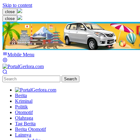
Skip to content
close
close
Mobile Menu
Search
Berita
Kriminal
Politik
Otomotif
Olahraga
Tag Berita
Berita Otomotif
Lainnya