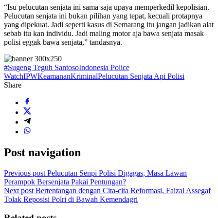
“Isu pelucutan senjata ini sama saja upaya memperkedil kepolisian.
Pelucutan senjata ini bukan pilihan yang tepat, kecuali protapnya
yang dipekuat. Jadi seperti kasus di Semarang itu jangan jadikan alat
sebab itu kan individu. Jadi maling motor aja bawa senjata masak
polisi eggak bawa senjata,” tandasnya.
#Sugeng Teguh Santoso
Indonesia Police
Watch
IPW
Keamanan
Kriminal
Pelucutan Senjata Api Polisi
Share
Post navigation
Previous post
Pelucutan Senpi Polisi Digagas, Masa Lawan
Perampok Bersenjata Pakai Pentungan?
Next post
Bertentangan dengan Cita-cita Reformasi, Faizal Assegaf
Tolak Reposisi Polri di Bawah Kemendagri
Related posts