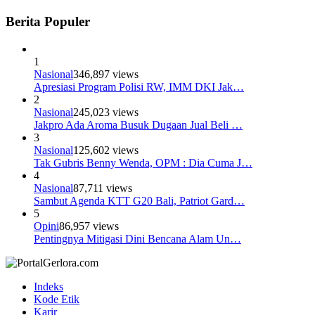
Berita Populer
1
Nasional
346,897 views
Apresiasi Program Polisi RW, IMM DKI Jak…
2
Nasional
245,023 views
Jakpro Ada Aroma Busuk Dugaan Jual Beli …
3
Nasional
125,602 views
Tak Gubris Benny Wenda, OPM : Dia Cuma J…
4
Nasional
87,711 views
Sambut Agenda KTT G20 Bali, Patriot Gard…
5
Opini
86,957 views
Pentingnya Mitigasi Dini Bencana Alam Un…
Indeks
Kode Etik
Karir