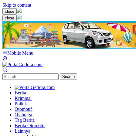
Skip to content
close
close
Mobile Menu
Search
Berita
Kriminal
Politik
Otomotif
Olahraga
Tag Berita
Berita Otomotif
Lainnya