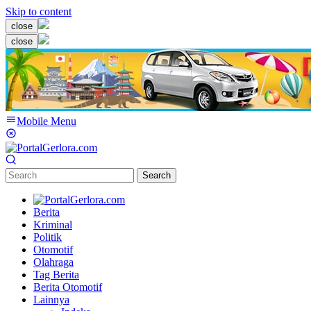
Skip to content
close
close
Mobile Menu
Search
Berita
Kriminal
Politik
Otomotif
Olahraga
Tag Berita
Berita Otomotif
Lainnya