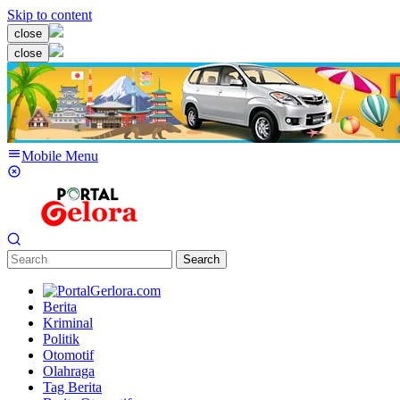
Skip to content
close
close
Mobile Menu
Search
Berita
Kriminal
Politik
Otomotif
Olahraga
Tag Berita