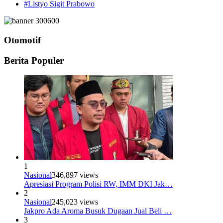
#Listyo Sigit Prabowo
Otomotif
Berita Populer
1
Nasional
346,897 views
Apresiasi Program Polisi RW, IMM DKI Jak…
2
Nasional
245,023 views
Jakpro Ada Aroma Busuk Dugaan Jual Beli …
3