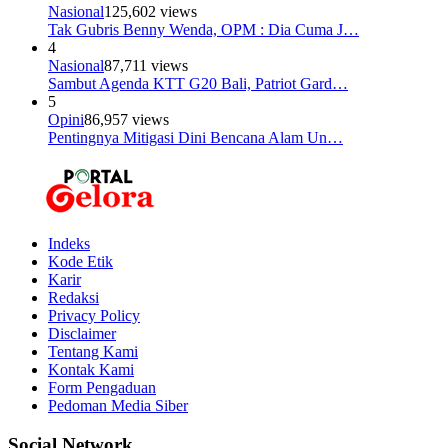
Nasional
125,602 views
Tak Gubris Benny Wenda, OPM : Dia Cuma J…
4
Nasional
87,711 views
Sambut Agenda KTT G20 Bali, Patriot Gard…
5
Opini
86,957 views
Pentingnya Mitigasi Dini Bencana Alam Un…
Indeks
Kode Etik
Karir
Redaksi
Privacy Policy
Disclaimer
Tentang Kami
Kontak Kami
Form Pengaduan
Pedoman Media Siber
Social Network