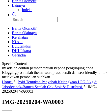
Berita Otomotif
Lainnya
Indeks
Berita Otomotif
Berita Olahraga
Kejahatan
Nissan
Bulutangkis
DKI Jakarta
Gerindra
Special Content
Ini adalah contoh pemberitahuan kepada pengunjung anda.
Bloggingpro adalah theme wordpress bersih dan seo friendly, untuk
melakukan pembelian silahkan
KLIK DISINI
.
Home
Polri Temukan Penyebab Kelangkaan LPG 3 kg di
Jabodetabek-Banten Setelah Cek Stok & Distribusi
IMG-
20250204-WA0003
IMG-20250204-WA0003