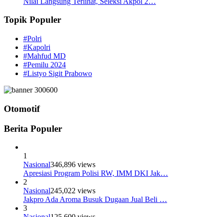
Nilai Langsung Terlihat, Seleksi Akpol 2…
Topik Populer
#Polri
#Kapolri
#Mahfud MD
#Pemilu 2024
#Listyo Sigit Prabowo
Otomotif
Berita Populer
1
Nasional
346,896 views
Apresiasi Program Polisi RW, IMM DKI Jak…
2
Nasional
245,022 views
Jakpro Ada Aroma Busuk Dugaan Jual Beli …
3
Nasional
125,600 views