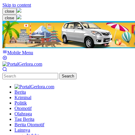
Skip to content
close
close
Mobile Menu
Search
Berita
Kriminal
Politik
Otomotif
Olahraga
Tag Berita
Berita Otomotif
Lainnya