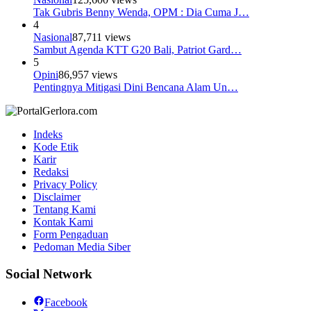
Tak Gubris Benny Wenda, OPM : Dia Cuma J…
4
Nasional
87,711 views
Sambut Agenda KTT G20 Bali, Patriot Gard…
5
Opini
86,957 views
Pentingnya Mitigasi Dini Bencana Alam Un…
Indeks
Kode Etik
Karir
Redaksi
Privacy Policy
Disclaimer
Tentang Kami
Kontak Kami
Form Pengaduan
Pedoman Media Siber
Social Network
Facebook