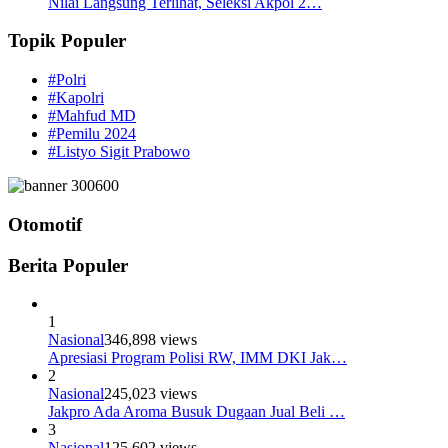
Nilai Langsung Terlihat, Seleksi Akpol 2…
Topik Populer
#Polri
#Kapolri
#Mahfud MD
#Pemilu 2024
#Listyo Sigit Prabowo
Otomotif
Berita Populer
1
Nasional
346,898 views
Apresiasi Program Polisi RW, IMM DKI Jak…
2
Nasional
245,023 views
Jakpro Ada Aroma Busuk Dugaan Jual Beli …
3
Nasional
125,602 views