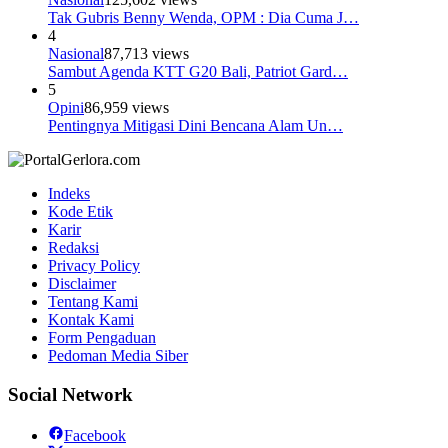
Tak Gubris Benny Wenda, OPM : Dia Cuma J…
4
Nasional
87,713 views
Sambut Agenda KTT G20 Bali, Patriot Gard…
5
Opini
86,959 views
Pentingnya Mitigasi Dini Bencana Alam Un…
Indeks
Kode Etik
Karir
Redaksi
Privacy Policy
Disclaimer
Tentang Kami
Kontak Kami
Form Pengaduan
Pedoman Media Siber
Social Network
Facebook