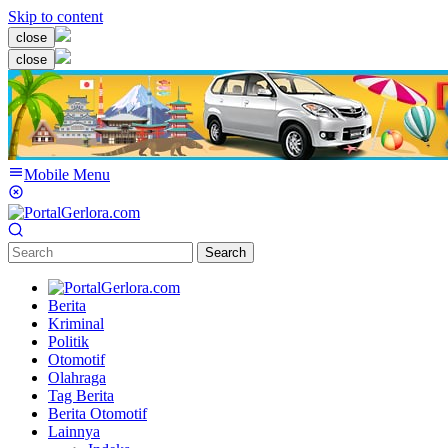
Skip to content
close
close
Mobile Menu
Search
Berita
Kriminal
Politik
Otomotif
Olahraga
Tag Berita
Berita Otomotif
Lainnya