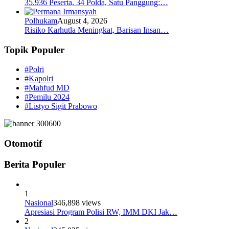
35.936 Peserta, 34 Polda, Satu Panggung:…
Polhukam
August 4, 2026
Risiko Karhutla Meningkat, Barisan Insan…
Topik Populer
#Polri
#Kapolri
#Mahfud MD
#Pemilu 2024
#Listyo Sigit Prabowo
Otomotif
Berita Populer
1
Nasional
346,898 views
Apresiasi Program Polisi RW, IMM DKI Jak…
2