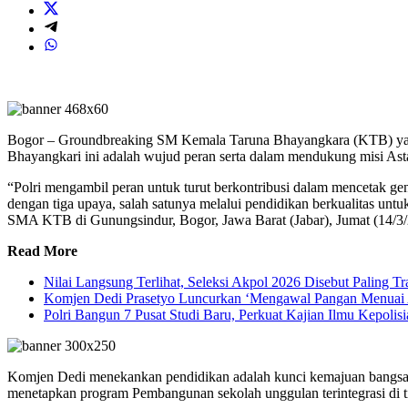
Bogor – Groundbreaking SM Kemala Taruna Bhayangkara (KTB) yang t
Bhayangkari ini adalah wujud peran serta dalam mendukung misi Ast
“Polri mengambil peran untuk turut berkontribusi dalam mencetak gen
dengan tiga upaya, salah satunya melalui pendidikan berkualitas u
SMA KTB di Gunungsindur, Bogor, Jawa Barat (Jabar), Jumat (14/3/
Read More
Nilai Langsung Terlihat, Seleksi Akpol 2026 Disebut Paling T
Komjen Dedi Prasetyo Luncurkan ‘Mengawal Pangan Menuai Am
Polri Bangun 7 Pusat Studi Baru, Perkuat Kajian Ilmu Kepolisi
Komjen Dedi menekankan pendidikan adalah kunci kemajuan bangsa, 
menetapkan program Pembangunan sekolah unggulan terintegrasi di t