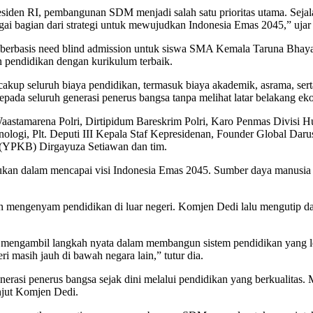
siden RI, pembangunan SDM menjadi salah satu prioritas utama. Sejal
gai bagian dari strategi untuk mewujudkan Indonesia Emas 2045,” ujar 
erbasis need blind admission untuk siswa SMA Kemala Taruna Bhayang
pendidikan dengan kurikulum terbaik.
p seluruh biaya pendidikan, termasuk biaya akademik, asrama, serta 
 seluruh generasi penerus bangsa tanpa melihat latar belakang eko
Waastamarena Polri, Dirtipidum Bareskrim Polri, Karo Penmas Divisi
eknologi, Plt. Deputi III Kepala Staf Kepresidenan, Founder Global D
(YPKB) Dirgayuza Setiawan dan tim.
kan dalam mencapai visi Indonesia Emas 2045. Sumber daya manusia In
gan mengenyam pendidikan di luar negeri. Komjen Dedi lalu mengutip
us mengambil langkah nyata dalam membangun sistem pendidikan yan
 masih jauh di bawah negara lain,” tutur dia.
asi penerus bangsa sejak dini melalui pendidikan yang berkualitas. Mak
njut Komjen Dedi.