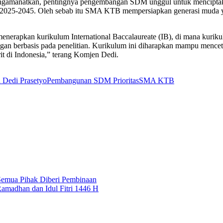
gamanatkan, pentingnya pengembangan SDM unggul untuk menciptakan 
 2025-2045. Oleh sebab itu SMA KTB mempersiapkan generasi muda yang 
rapkan kurikulum International Baccalaureate (IB), di mana kurikulum
an berbasis pada penelitian. Kurikulum ini diharapkan mampu mencetak 
it di Indonesia,” terang Komjen Dedi.
 Dedi Prasetyo
Pembangunan SDM Prioritas
SMA KTB
Semua Pihak Diberi Pembinaan
madhan dan Idul Fitri 1446 H