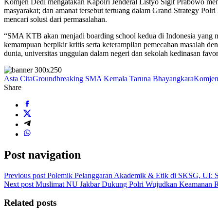
Komjen Dedi mengatakan Kapolri Jenderal Listyo Sigit Prabowo men
masyarakat; dan amanat tersebut tertuang dalam Grand Strategy Polri
mencari solusi dari permasalahan.
“SMA KTB akan menjadi boarding school kedua di Indonesia yang mene
kemampuan berpikir kritis serta keterampilan pemecahan masalah deng
dunia, universitas unggulan dalam negeri dan sekolah kedinasan favor
Asta Cita
Groundbreaking SMA Kemala Taruna Bhayangkara
Komjen
Share
Post navigation
Previous post
Polemik Pelanggaran Akademik & Etik di SKSG, UI: 
Next post
Muslimat NU Jakbar Dukung Polri Wujudkan Keamanan Ra
Related posts