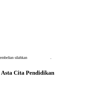
pembelian silahkan
KLIK DISINI
.
sta Cita Pendidikan