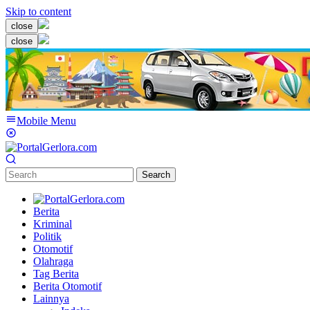
Skip to content
close
close
Mobile Menu
Search
Berita
Kriminal
Politik
Otomotif
Olahraga
Tag Berita
Berita Otomotif
Lainnya