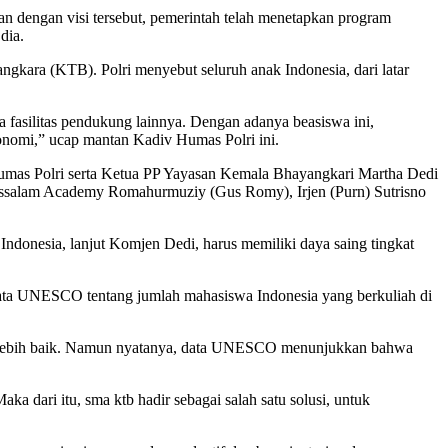
an dengan visi tersebut, pemerintah telah menetapkan program
dia.
kara (KTB). Polri menyebut seluruh anak Indonesia, dari latar
fasilitas pendukung lainnya. Dengan adanya beasiswa ini,
nomi,” ucap mantan Kadiv Humas Polri ini.
 Humas Polri serta Ketua PP Yayasan Kemala Bhayangkari Martha Dedi
arussalam Academy Romahurmuziy (Gus Romy), Irjen (Purn) Sutrisno
donesia, lanjut Komjen Dedi, harus memiliki daya saing tingkat
 data UNESCO tentang jumlah mahasiswa Indonesia yang berkuliah di
g lebih baik. Namun nyatanya, data UNESCO menunjukkan bahwa
a dari itu, sma ktb hadir sebagai salah satu solusi, untuk