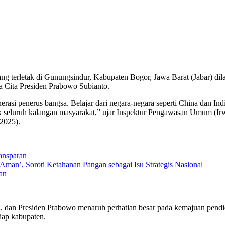
erletak di Gunungsindur, Kabupaten Bogor, Jawa Barat (Jabar) dila
a Cita Presiden Prabowo Subianto.
erasi penerus bangsa. Belajar dari negara-negara seperti China dan In
ntuk seluruh kalangan masyarakat,” ujar Inspektur Pengawasan Umum (
2025).
ransparan
an’, Soroti Ketahanan Pangan sebagai Isu Strategis Nasional
an
dan Presiden Prabowo menaruh perhatian besar pada kemajuan pendidi
iap kabupaten.