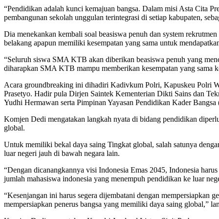
“Pendidikan adalah kunci kemajuan bangsa. Dalam misi Asta Cita Pre
pembangunan sekolah unggulan terintegrasi di setiap kabupaten, seba
Dia menekankan kembali soal beasiswa penuh dan system rekrutmen b
belakang apapun memiliki kesempatan yang sama untuk mendapatkan 
“Seluruh siswa SMA KTB akan diberikan beasiswa penuh yang mencaku
diharapkan SMA KTB mampu memberikan kesempatan yang sama kepada
Acara groundbreaking ini dihadiri Kadivkum Polri, Kapuskeu Polri 
Prasetyo. Hadir pula Dirjen Saintek Kementerian Dikti Sains dan T
Yudhi Hermawan serta Pimpinan Yayasan Pendidikan Kader Bangsa 
Komjen Dedi mengatakan langkah nyata di bidang pendidikan diperlu
global.
Untuk memiliki bekal daya saing Tingkat global, salah satunya den
luar negeri jauh di bawah negara lain.
“Dengan dicanangkannya visi Indonesia Emas 2045, Indonesia har
jumlah mahasiswa indonesia yang menempuh pendidikan ke luar negeri
“Kesenjangan ini harus segera dijembatani dengan mempersiapkan gener
mempersiapkan penerus bangsa yang memiliki daya saing global,” la