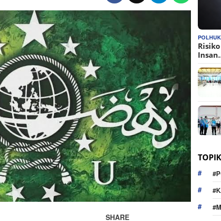
POLHU
Risik
Insan
TOPI
#P
#K
#
SHARE