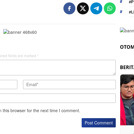
#P
#L
OTOM
ired fields are marked
*
BERI
 this browser for the next time I comment.