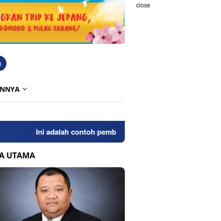
close
h
INNYA
Ini adalah contoh pemberitahuan kepada pengunjung anda.
TA UTAMA