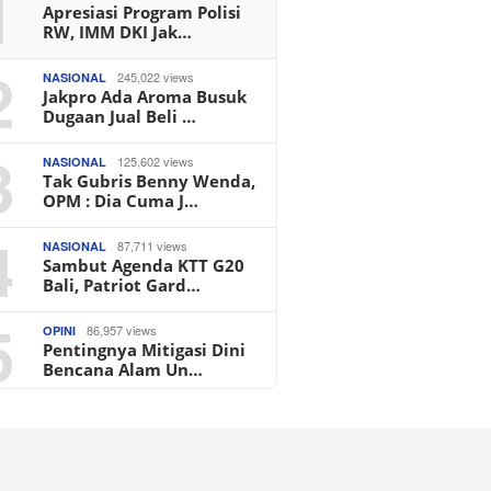
1
Apresiasi Program Polisi
RW, IMM DKI Jak…
2
245,022 views
NASIONAL
Jakpro Ada Aroma Busuk
Dugaan Jual Beli …
3
125,602 views
NASIONAL
Tak Gubris Benny Wenda,
OPM : Dia Cuma J…
4
87,711 views
NASIONAL
Sambut Agenda KTT G20
Bali, Patriot Gard…
5
86,957 views
OPINI
Pentingnya Mitigasi Dini
Bencana Alam Un…