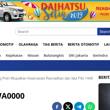
Searc
OMOTIF
OLAHRAGA
TAG BERITA
BERITA OTOMOTIF
LA
a
Kejahatan
Nissan
Bulutangkis
DKI Jakarta
Gerindra
BERI
 Polri Wujudkan Keamanan Ramadhan dan Idul Fitri 1446
WA0000