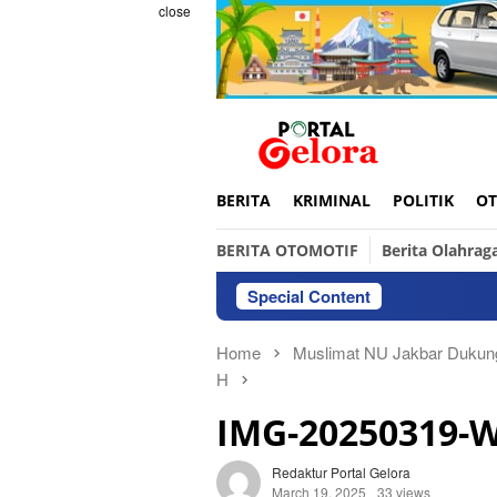
Skip
close
to
content
BERITA
KRIMINAL
POLITIK
OT
BERITA OTOMOTIF
Berita Olahrag
Special Content
Home
Muslimat NU Jakbar Dukung
H
IMG-20250319-
Redaktur Portal Gelora
March 19, 2025
33 views