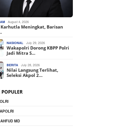
August 4, 2026
KAM
o Karhutla Meningkat, Barisan
…
July 29, 2026
NASIONAL
Wakapolri Dorong KBPP Polri
Jadi Mitra S…
July 28, 2026
BERITA
Nilai Langsung Terlihat,
Seleksi Akpol 2…
K POPULER
OLRI
APOLRI
MAHFUD MD