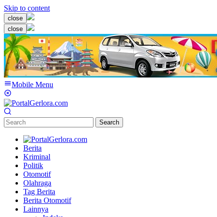
Skip to content
close
close
Mobile Menu
Search
Berita
Kriminal
Politik
Otomotif
Olahraga
Tag Berita
Berita Otomotif
Lainnya