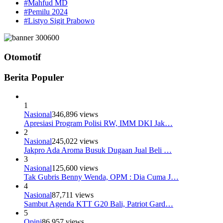
#Mahfud MD
#Pemilu 2024
#Listyo Sigit Prabowo
Otomotif
Berita Populer
1
Nasional
346,896 views
Apresiasi Program Polisi RW, IMM DKI Jak…
2
Nasional
245,022 views
Jakpro Ada Aroma Busuk Dugaan Jual Beli …
3
Nasional
125,600 views
Tak Gubris Benny Wenda, OPM : Dia Cuma J…
4
Nasional
87,711 views
Sambut Agenda KTT G20 Bali, Patriot Gard…
5
Opini
86,957 views