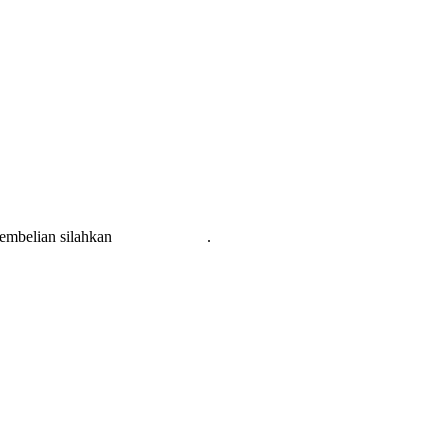
pembelian silahkan
KLIK DISINI
.