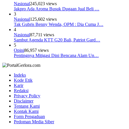
Nasional
245,023 views
Jakpro Ada Aroma Busuk Dugaan Jual Beli …
3
Nasional
125,602 views
Tak Gubris Benny Wenda, OPM : Dia Cuma J…
4
Nasional
87,711 views
Sambut Agenda KTT G20 Bali, Patriot Gard…
5
Opini
86,957 views
Pentingnya Mitigasi Dini Bencana Alam Un…
Indeks
Kode Etik
Karir
Redaksi
Privacy Policy
Disclaimer
Tentang Kami
Kontak Kami
Form Pengaduan
Pedoman Media Siber