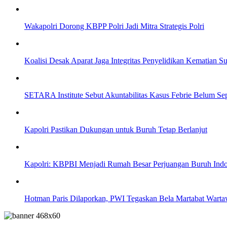
Wakapolri Dorong KBPP Polri Jadi Mitra Strategis Polri
Koalisi Desak Aparat Jaga Integritas Penyelidikan Kematian S
SETARA Institute Sebut Akuntabilitas Kasus Febrie Belum Se
Kapolri Pastikan Dukungan untuk Buruh Tetap Berlanjut
Kapolri: KBPBI Menjadi Rumah Besar Perjuangan Buruh Indo
Hotman Paris Dilaporkan, PWI Tegaskan Bela Martabat Wart