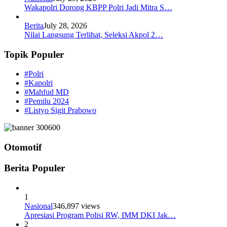
Wakapolri Dorong KBPP Polri Jadi Mitra S…
Berita
July 28, 2026
Nilai Langsung Terlihat, Seleksi Akpol 2…
Topik Populer
#Polri
#Kapolri
#Mahfud MD
#Pemilu 2024
#Listyo Sigit Prabowo
Otomotif
Berita Populer
1
Nasional
346,897 views
Apresiasi Program Polisi RW, IMM DKI Jak…
2