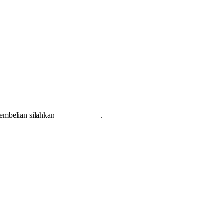
pembelian silahkan
KLIK DISINI
.