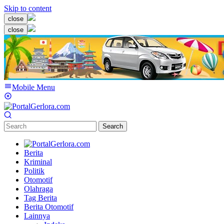
Skip to content
close
close
Mobile Menu
Search
Berita
Kriminal
Politik
Otomotif
Olahraga
Tag Berita
Berita Otomotif
Lainnya