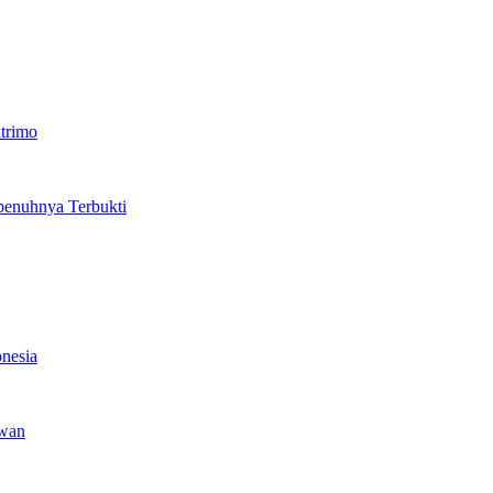
utrimo
penuhnya Terbukti
nesia
awan