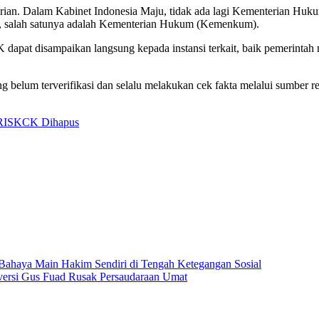
terian. Dalam Kabinet Indonesia Maju, tidak ada lagi Kementerian H
a, salah satunya adalah Kementerian Hukum (Kemenkum).
 dapat disampaikan langsung kepada instansi terkait, baik pemerint
 belum terverifikasi dan selalu melakukan cek fakta melalui sumber r
RI
SKCK Dihapus
Bahaya Main Hakim Sendiri di Tengah Ketegangan Sosial
ersi Gus Fuad Rusak Persaudaraan Umat