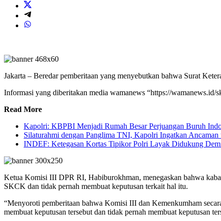
Jakarta – Beredar pemberitaan yang menyebutkan bahwa Surat Ke
Informasi yang diberitakan media wamanews “https://wamanews.id/sk
Read More
Kapolri: KBPBI Menjadi Rumah Besar Perjuangan Buruh Indo
Silaturahmi dengan Panglima TNI, Kapolri Ingatkan Ancaman t
INDEF: Ketegasan Kortas Tipikor Polri Layak Didukung De
Ketua Komisi III DPR RI, Habiburokhman, menegaskan bahwa kabar
SKCK dan tidak pernah membuat keputusan terkait hal itu.
“Menyoroti pemberitaan bahwa Komisi III dan Kemenkumham secara
membuat keputusan tersebut dan tidak pernah membuat keputusan ter