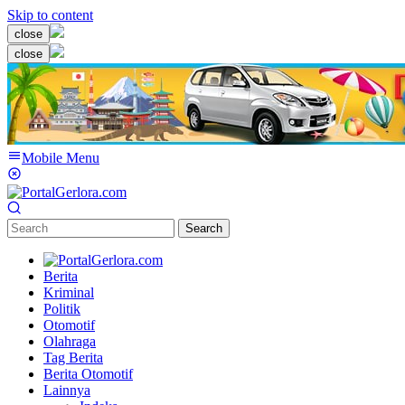
Skip to content
close
close
Mobile Menu
Search
Berita
Kriminal
Politik
Otomotif
Olahraga
Tag Berita
Berita Otomotif
Lainnya