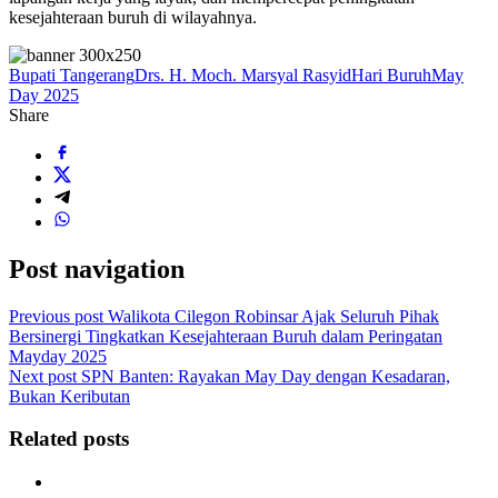
kesejahteraan buruh di wilayahnya.
Bupati Tangerang
Drs. H. Moch. Marsyal Rasyid
Hari Buruh
May
Day 2025
Share
Post navigation
Previous post
Walikota Cilegon Robinsar Ajak Seluruh Pihak
Bersinergi Tingkatkan Kesejahteraan Buruh dalam Peringatan
Mayday 2025
Next post
SPN Banten: Rayakan May Day dengan Kesadaran,
Bukan Keributan
Related posts