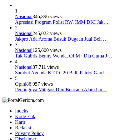
1
Nasional
346,896 views
Apresiasi Program Polisi RW, IMM DKI Jak…
2
Nasional
245,022 views
Jakpro Ada Aroma Busuk Dugaan Jual Beli …
3
Nasional
125,600 views
Tak Gubris Benny Wenda, OPM : Dia Cuma J…
4
Nasional
87,711 views
Sambut Agenda KTT G20 Bali, Patriot Gard…
5
Opini
86,957 views
Pentingnya Mitigasi Dini Bencana Alam Un…
Indeks
Kode Etik
Karir
Redaksi
Privacy Policy
Disclaimer