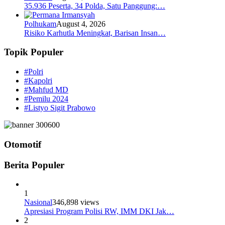
35.936 Peserta, 34 Polda, Satu Panggung:…
Polhukam
August 4, 2026
Risiko Karhutla Meningkat, Barisan Insan…
Topik Populer
#Polri
#Kapolri
#Mahfud MD
#Pemilu 2024
#Listyo Sigit Prabowo
Otomotif
Berita Populer
1
Nasional
346,898 views
Apresiasi Program Polisi RW, IMM DKI Jak…
2