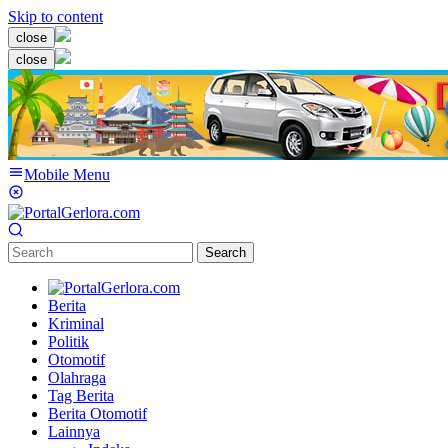
Skip to content
close
close
Mobile Menu
Search
Berita
Kriminal
Politik
Otomotif
Olahraga
Tag Berita
Berita Otomotif
Lainnya