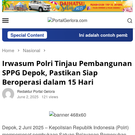
Skip
to
content
Mobile
Menu
Special Content
Ini adalah contoh pemberita
Home
Nasional
Irwasum Polri Tinjau Pembangunan
SPPG Depok, Pastikan Siap
Beroperasi dalam 15 Hari
Redaktur Portal Gelora
June 2, 2025
121 views
Depok, 2 Juni 2025 – Kepolisian Republik Indonesia (Polri)
mempercepat pembukaan Satuan Pelayanan Pemenuhan