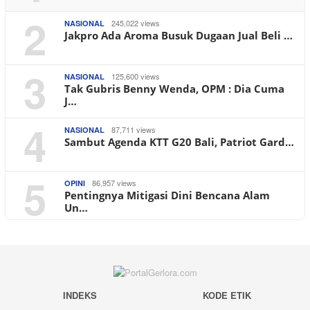
2
245,022 views
NASIONAL
Jakpro Ada Aroma Busuk Dugaan Jual Beli …
3
125,600 views
NASIONAL
Tak Gubris Benny Wenda, OPM : Dia Cuma
J…
4
87,711 views
NASIONAL
Sambut Agenda KTT G20 Bali, Patriot Gard…
5
86,957 views
OPINI
Pentingnya Mitigasi Dini Bencana Alam
Un…
INDEKS
KODE ETIK