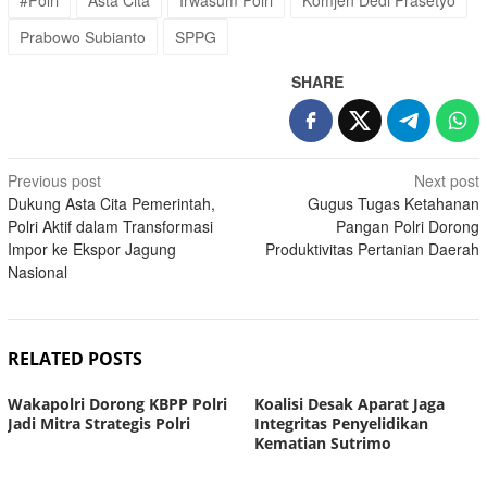
#Polri
Asta Cita
Irwasum Polri
Komjen Dedi Prasetyo
Prabowo Subianto
SPPG
SHARE
Post
Previous post
Next post
Dukung Asta Cita Pemerintah,
Gugus Tugas Ketahanan
navigation
Polri Aktif dalam Transformasi
Pangan Polri Dorong
Impor ke Ekspor Jagung
Produktivitas Pertanian Daerah
Nasional
RELATED POSTS
Wakapolri Dorong KBPP Polri
Koalisi Desak Aparat Jaga
Jadi Mitra Strategis Polri
Integritas Penyelidikan
Kematian Sutrimo