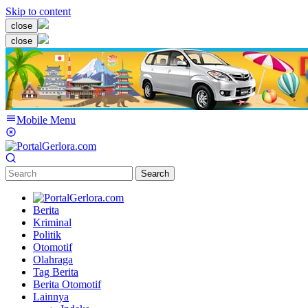
Skip to content
close
close
Mobile Menu
Search
Berita
Kriminal
Politik
Otomotif
Olahraga
Tag Berita
Berita Otomotif
Lainnya