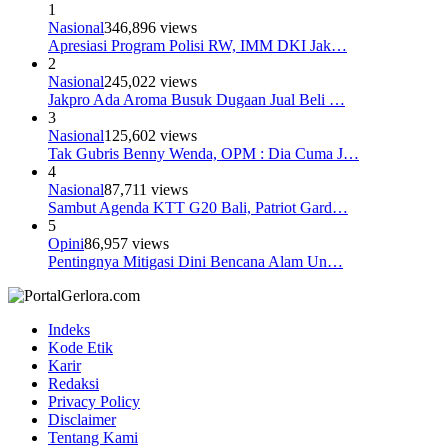
1
Nasional
346,896 views
Apresiasi Program Polisi RW, IMM DKI Jak…
2
Nasional
245,022 views
Jakpro Ada Aroma Busuk Dugaan Jual Beli …
3
Nasional
125,602 views
Tak Gubris Benny Wenda, OPM : Dia Cuma J…
4
Nasional
87,711 views
Sambut Agenda KTT G20 Bali, Patriot Gard…
5
Opini
86,957 views
Pentingnya Mitigasi Dini Bencana Alam Un…
Indeks
Kode Etik
Karir
Redaksi
Privacy Policy
Disclaimer
Tentang Kami