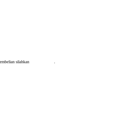
pembelian silahkan
KLIK DISINI
.