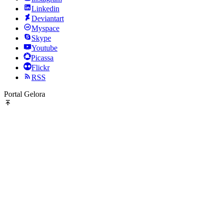
Linkedin
Deviantart
Myspace
Skype
Youtube
Picassa
Flickr
RSS
Portal Gelora