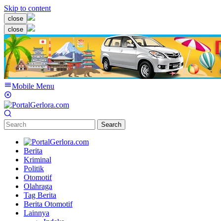
Skip to content
close
close
Mobile Menu
Search
Berita
Kriminal
Politik
Otomotif
Olahraga
Tag Berita
Berita Otomotif
Lainnya