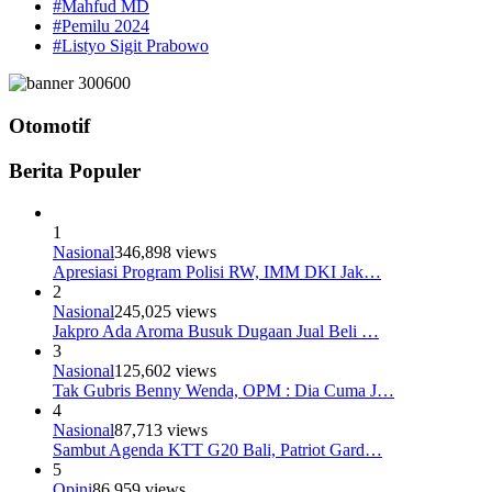
#Mahfud MD
#Pemilu 2024
#Listyo Sigit Prabowo
Otomotif
Berita Populer
1
Nasional
346,898 views
Apresiasi Program Polisi RW, IMM DKI Jak…
2
Nasional
245,025 views
Jakpro Ada Aroma Busuk Dugaan Jual Beli …
3
Nasional
125,602 views
Tak Gubris Benny Wenda, OPM : Dia Cuma J…
4
Nasional
87,713 views
Sambut Agenda KTT G20 Bali, Patriot Gard…
5
Opini
86,959 views